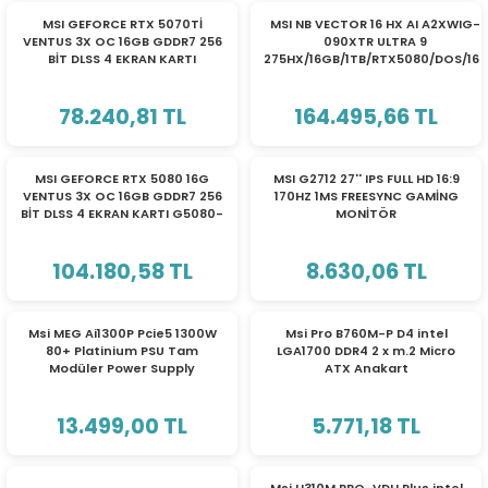
TÜKENDİ
TÜKENDİ
MSI GEFORCE RTX 5070Tİ
MSI NB VECTOR 16 HX AI A2XWIG-
VENTUS 3X OC 16GB GDDR7 256
090XTR ULTRA 9
BİT DLSS 4 EKRAN KARTI
275HX/16GB/1TB/RTX5080/DOS/16''
GT507T-16V3C/912-V531-083
TAŞINABİLİR BİLGİSAYAR
78.240,81 TL
164.495,66 TL
TÜKENDİ
TÜKENDİ
MSI GEFORCE RTX 5080 16G
MSI G2712 27'' IPS FULL HD 16:9
VENTUS 3X OC 16GB GDDR7 256
170HZ 1MS FREESYNC GAMİNG
BİT DLSS 4 EKRAN KARTI G5080-
MONİTÖR
16V3C/912-V531-264
104.180,58 TL
8.630,06 TL
TÜKENDİ
TÜKENDİ
Msi MEG Ai1300P Pcie5 1300W
Msi Pro B760M-P D4 intel
80+ Platinium PSU Tam
LGA1700 DDR4 2 x m.2 Micro
Modüler Power Supply
ATX Anakart
13.499,00 TL
5.771,18 TL
TÜKENDİ
TÜKENDİ