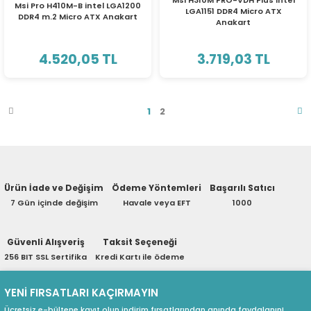
Msi H310M PRO-VDH Plus intel
Msi Pro H410M-B intel LGA1200
LGA1151 DDR4 Micro ATX
DDR4 m.2 Micro ATX Anakart
Anakart
4.520,05 TL
3.719,03 TL
1
2
Ürün İade ve Değişim
Ödeme Yöntemleri
Başarılı Satıcı
7 Gün içinde değişim
Havale veya EFT
1000
Güvenli Alışveriş
Taksit Seçeneği
256 BIT SSL Sertifika
Kredi Kartı ile ödeme
YENİ FIRSATLARI KAÇIRMAYIN
Ücretsiz e-bültene kayıt olun indirim fırsatlarından anında faydalanın!