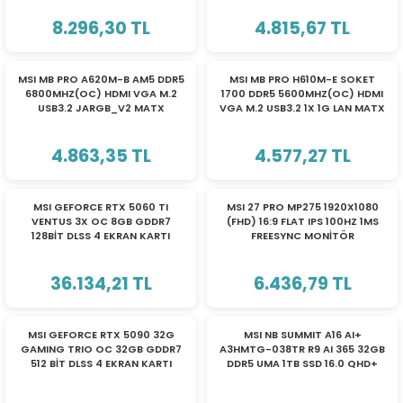
ri
ları
8.296,30 TL
4.815,67 TL
MSI MB PRO A620M-B AM5 DDR5
MSI MB PRO H610M-E SOKET
6800MHZ(OC) HDMI VGA M.2
1700 DDR5 5600MHZ(OC) HDMI
USB3.2 JARGB_V2 MATX
VGA M.2 USB3.2 1X 1G LAN MATX
r
ri
ANAKART
ANAKART
4.863,35 TL
4.577,27 TL
ı
e Akseuarları
e Ürünleri
YENİ
MSI GEFORCE RTX 5060 TI
MSI 27 PRO MP275 1920X1080
VENTUS 3X OC 8GB GDDR7
(FHD) 16:9 FLAT IPS 100HZ 1MS
128BİT DLSS 4 EKRAN KARTI
FREESYNC MONİTÖR
ri
36.134,21 TL
6.436,79 TL
ikrofonlar
ri
YENİ
MSI GEFORCE RTX 5090 32G
MSI NB SUMMIT A16 AI+
GAMING TRIO OC 32GB GDDR7
A3HMTG-038TR R9 AI 365 32GB
512 BİT DLSS 4 EKRAN KARTI
DDR5 UMA 1TB SSD 16.0 QHD+
G5090-32GTC/912-V530-014
165Hz W11 Home Taşınabilir
Bilgisayar