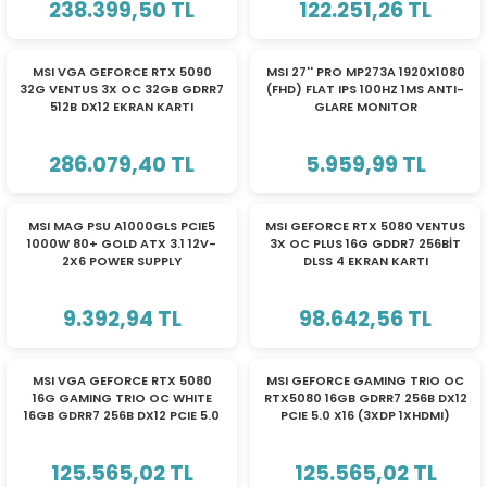
238.399,50 TL
122.251,26 TL
eri
MSI VGA GEFORCE RTX 5090
MSI 27'' PRO MP273A 1920X1080
32G VENTUS 3X OC 32GB GDRR7
(FHD) FLAT IPS 100HZ 1MS ANTI-
512B DX12 EKRAN KARTI
GLARE MONITOR
(PSU)
286.079,40 TL
5.959,99 TL
TÜKENDİ
TÜKENDİ
MSI MAG PSU A1000GLS PCIE5
MSI GEFORCE RTX 5080 VENTUS
1000W 80+ GOLD ATX 3.1 12V-
3X OC PLUS 16G GDDR7 256BİT
2X6 POWER SUPPLY
DLSS 4 EKRAN KARTI
9.392,94 TL
98.642,56 TL
TÜKENDİ
TÜKENDİ
MSI VGA GEFORCE RTX 5080
MSI GEFORCE GAMING TRIO OC
16G GAMING TRIO OC WHITE
RTX5080 16GB GDRR7 256B DX12
16GB GDRR7 256B DX12 PCIE 5.0
PCIE 5.0 X16 (3XDP 1XHDMI)
X16 (3XDP 1XHDMI) EKRAN KARTI
EKRAN KARTI G5080-16GTC
G5080-16GTCW
125.565,02 TL
125.565,02 TL