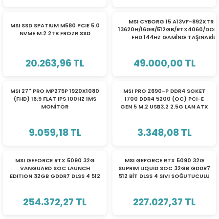
TÜKENDİ
TÜKENDİ
MSI CYBORG 15 A13VF-892XTR İ
MSI SSD SPATIUM M580 PCIE 5.0
13620H/16GB/512GB/RTX4060/DOS/1
NVME M.2 2TB FROZR SSD
FHD 144HZ GAMİNG TAŞINABİLİ
BİLGİSAYAR
20.263,96 TL
49.000,00 TL
TÜKENDİ
TÜKENDİ
MSI 27'' PRO MP275P 1920X1080
MSI PRO Z690-P DDR4 SOKET
(FHD) 16:9 FLAT IPS 100HZ 1MS
1700 DDR4 5200 (OC) PCI-E
MONİTÖR
GEN 5 M.2 USB3.2 2.5G LAN ATX
ANAKART
9.059,18 TL
3.348,08 TL
TÜKENDİ
TÜKENDİ
MSI GEFORCE RTX 5090 32G
MSI GEFORCE RTX 5090 32G
VANGUARD SOC LAUNCH
SUPRIM LIQUID SOC 32GB GDDR7
EDITION 32GB GDDR7 DLSS 4 512
512 BİT DLSS 4 SIVI SOĞUTUCULU
BİT EKRAN KARTI G5090-
EKRAN KARTI G5090-32SLS/912-
32VGSL / 912-V530-013
V530-011
254.372,27 TL
227.027,37 TL