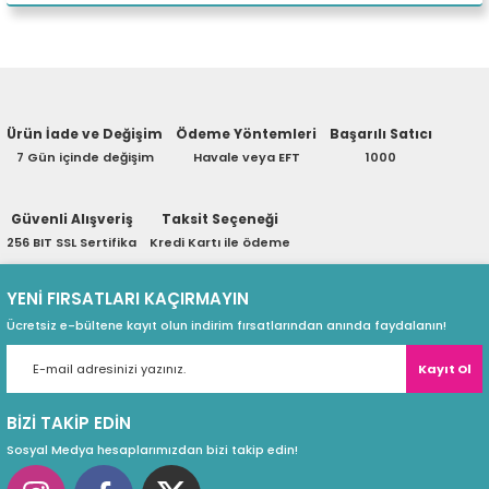
Soğutma Yöntemi
Sıvı Soğutma
Fan Sayısı
2
eri
Yorum Yaz
Fan Boyutları
120 mm
Radyatör Boyutu
240 mm
Ürün hakkında henüz soru sorulmamış.
Hava Üfleme Aralığı
70-79 CFM
Materyal
Alüminyum
(PSU)
Ürün İade ve Değişim
Ödeme Yöntemleri
Başarılı Satıcı
Soru Sor
7 Gün içinde değişim
Havale veya EFT
1000
Güvenli Alışveriş
Taksit Seçeneği
256 BIT SSL Sertifika
Kredi Kartı ile ödeme
YENİ FIRSATLARI KAÇIRMAYIN
Ücretsiz e-bültene kayıt olun indirim fırsatlarından anında faydalanın!
Kayıt Ol
BİZİ TAKİP EDİN
Sosyal Medya hesaplarımızdan bizi takip edin!