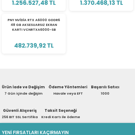
1.256.527,48 TL
1.370.468,13 TL
eri
TÜKENDİ
PNY NVİDİA RTX A6000 GDDR6
48 GB AKSESUARSIZ EKRAN
KARTI VCNRTXA6000-SB
(PSU)
482.739,92 TL
Ürün İade ve Değişim
Ödeme Yöntemleri
Başarılı Satıcı
7 Gün içinde değişim
Havale veya EFT
1000
Güvenli Alışveriş
Taksit Seçeneği
256 BIT SSL Sertifika
Kredi Kartı ile ödeme
YENİ FIRSATLARI KAÇIRMAYIN