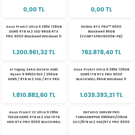
Bilgisayarı
Bilgisayarı
ri
ları
0,00 TL
0,00 TL
Asus ProArt Ultra 9 285K 128GB
NVIDIA RTX PRO™ 6000
DDR5 4TB M.2 SSD 96GB RTX
Blackwell 96GB
PRO 6000 Blackwell Windows 11
(VCNRTXPRO6000B-PB)
r
ri
Pro
1.200.961,32 TL
762.878,40 TL
ı
e Akseuarları
TÜKENDİ
TÜKENDİ
e Ürünleri
AI Yapay Zeka Sistem AMD
Asus ProArt Ultra 9 285K 128GB
Ryzen 9 9950X3D2 / 256GB
DDR5 1TB RTX PRO 6000
DDR5 / 8TB M.2 SSD / RTX PRO
BLACKWELL 96GB Windows 11
ri
6000 BLACKWELL 96GB / W11P
Pro
1.810.882,60 TL
1.039.393,21 TL
ikrofonlar
TÜKENDİ
TÜKENDİ
ri
Asus ProArt YZ Ultra 9 285K
ENTHOO SERVER PRO
192GB DDR5 4TB M.2 SSD 10TB
THREADRIPPER 9955WX/128GB
HDD RTX PRO 6000 BLACKWELL
ECC/8TB M.2 SSD/RTX PRO 6000
96GB W11P
BLACKWELL/3000W PSU/DOS
WORKSTATION