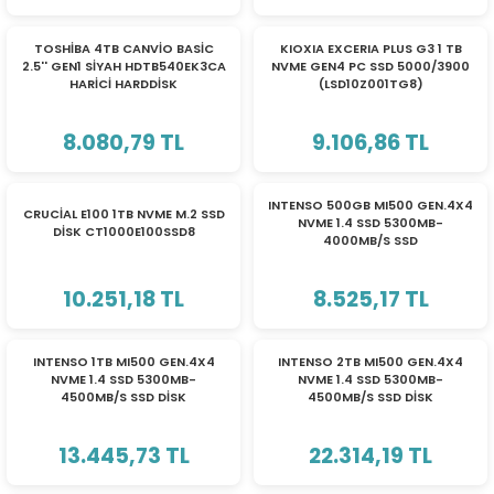
TOSHİBA 4TB CANVİO BASİC
KIOXIA EXCERIA PLUS G3 1 TB
2.5'' GEN1 SİYAH HDTB540EK3CA
NVME GEN4 PC SSD 5000/3900
HARİCİ HARDDİSK
(LSD10Z001TG8)
8.080,79 TL
9.106,86 TL
INTENSO 500GB MI500 GEN.4X4
CRUCİAL E100 1TB NVME M.2 SSD
NVME 1.4 SSD 5300MB-
DİSK CT1000E100SSD8
4000MB/S SSD
10.251,18 TL
8.525,17 TL
INTENSO 1TB MI500 GEN.4X4
INTENSO 2TB MI500 GEN.4X4
NVME 1.4 SSD 5300MB-
NVME 1.4 SSD 5300MB-
4500MB/S SSD DİSK
4500MB/S SSD DİSK
13.445,73 TL
22.314,19 TL