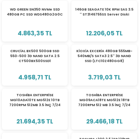
WD GREEN SN350 NVMe SSD
146GB SEAGATE 10K RPM SAS 3.5
480GB PC SSD WDS480G2G0C
'' ST3146755SS Server Diski
4.863,35 TL
12.206,05 TL
TÜKENDİ
TÜKENDİ
CRUCİAL BX500 500GB SSD
KİOXİA EXCERİA 480GB 555MB-
550-500 3D NAND SATA 2.5
540MB/S SATA3 2.5'' 3D NAND
CT500BX500SSD1
SSD (LTC10Z480GG8)
4.958,71 TL
3.719,03 TL
TÜKENDİ
TÜKENDİ
TOSHİBA ENTERPRİSE
TOSHİBA ENTERPRİSE
MG10ADA10TE MG512E 10TB
MG09ACA18TE MG512E 18TB
7200RPM 512MB 3.5 İNÇ 7/24
7200RPM 512 MB 3.5 İNÇ 7/24
SATA3 GÜVENLİK PC HDD
SATA3 GÜVENLİK PC HDD
21.694,35 TL
29.466,18 TL
TÜKENDİ
TÜKENDİ