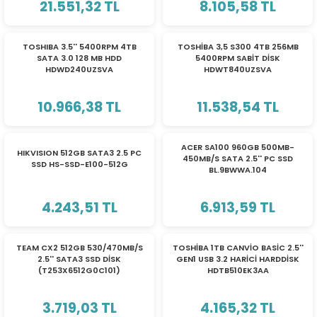
21.551,32 TL
8.105,58 TL
eri
TOSHIBA 3.5'' 5400RPM 4TB
TOSHİBA 3,5 S300 4TB 256MB
SATA 3.0 128 MB HDD
5400RPM SABİT DİSK
HDWD240UZSVA
HDWT840UZSVA
(PSU)
10.966,38 TL
11.538,54 TL
YENİ
ACER SA100 960GB 500MB-
HIKVISION 512GB SATA3 2.5 PC
450MB/S SATA 2.5'' PC SSD
SSD HS-SSD-E100-512G
BL.9BWWA.104
4.243,51 TL
6.913,59 TL
YENİ
TEAM CX2 512GB 530/470MB/S
TOSHİBA 1TB CANVİO BASİC 2.5''
2.5'' SATA3 SSD DİSK
GEN1 USB 3.2 HARİCİ HARDDİSK
(T253X6512G0C101)
HDTB510EK3AA
3.719,03 TL
4.165,32 TL