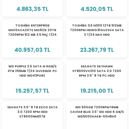
ri
ları
4.863,35 TL
4.520,05 TL
TOSHİBA ENTERPRİSE
TOSHİBA 3,5 N300 12TB 512MB
MG10ACA20TE MG512E 20TB
7200RPM HDWG31GUZSVA SATA
7200RPM 512 MB 3.5 İNÇ 7/24
3 7/24 NAS HDD
r
ri
SATA3 GÜVENLİK PC HDD
40.957,03 TL
23.267,79 TL
ı
e Akseuarları
e Ürünleri
WD PURPLE 3.5 SATA III 6GB/S
SEAGATE SKYHAWK
4TB 256MB 7/24 GUVENLİK PC
ST8000VX010 SATA 3.0 7200
HDD WD43PURZ
RPM 3.5'' 8 TB PC HDD
ri
15.257,57 TL
19.215,00 TL
ikrofonlar
ri
SEAGATE 3.5'' 8 TB EXOS SATA
WD 500GB 7200RPM 16MB
3.0 7200 RPM HDD
CAVİAR BLUE 3.5'' IDE HDD 6 GB/S
ST8000NM017B
WD5000AAKB-00H8A0