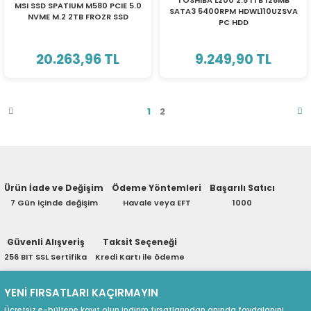
TOSHIBA L200 2.5 1TB 128MB
MSI SSD SPATIUM M580 PCIE 5.0
SATA3 5400RPM HDWL110UZSVA
NVME M.2 2TB FROZR SSD
PC HDD
20.263,96 TL
9.249,90 TL
1
2
Ürün İade ve Değişim
Ödeme Yöntemleri
Başarılı Satıcı
7 Gün içinde değişim
Havale veya EFT
1000
Güvenli Alışveriş
Taksit Seçeneği
256 BIT SSL Sertifika
Kredi Kartı ile ödeme
YENİ FIRSATLARI KAÇIRMAYIN
Ücretsiz e-bültene kayıt olun indirim fırsatlarından anında faydalanın!