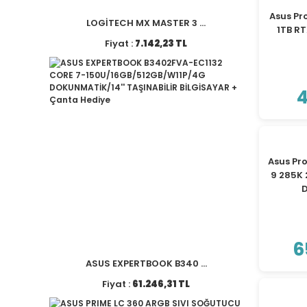
Asus Pr
LOGİTECH MX MASTER 3 ...
1TB R
Fiyat :
7.142,23 TL
4
Asus Pr
9 285K
D
6
ASUS EXPERTBOOK B340 ...
Fiyat :
61.246,31 TL