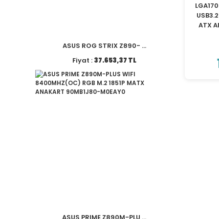
LGA170
USB3.2
ATX A
ASUS ROG STRIX Z890- ...
Fiyat :
37.653,37 TL
ASUS PRIME Z890M-PLU ...