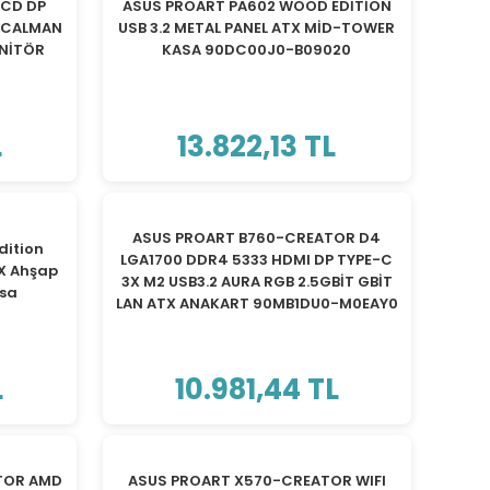
0CD DP
ASUS PROART PA602 WOOD EDİTİON
 CALMAN
USB 3.2 METAL PANEL ATX MİD-TOWER
ONİTÖR
KASA 90DC00J0-B09020
L
13.822,13 TL
TÜKENDİ
ASUS PROART B760-CREATOR D4
dition
LGA1700 DDR4 5333 HDMI DP TYPE-C
X Ahşap
3X M2 USB3.2 AURA RGB 2.5GBİT GBİT
asa
LAN ATX ANAKART 90MB1DU0-M0EAY0
L
10.981,44 TL
TÜKENDİ
TOR AMD
ASUS PROART X570-CREATOR WIFI