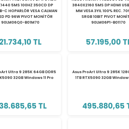
1440 5MS 100HZ 350CD DP
3840X2160 5MS DP HDMI USB
SB-C HOPARLÖR VESA CALMAN
MM VESA 3YIL 100% REC. 70
İED PD 96W PIVOT MONİTÖR
SRGB 10BIT PIVOT MONİ
90LM06Q0-B01M70
90LM06P1-B01170
21.734,10 TL
57.195,00 T
TÜKENDİ
TÜKENDİ
oArt Ultra 9 285K 64GB DDR5
Asus ProArt Ultra 9 285K 12
TX5090 32GB Windows 11 Pro
1TB RTX5090 32GB Windows 
38.685,65 TL
495.880,65 
TÜKENDİ
TÜKENDİ