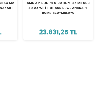
MI 4X M2
AMD AM4 DDR4 5100 HDMI 3X M2 USB
 ANAKART
3.2 AX WİFİ + BT AURA RGB ANAKART
90MB18Z0-M0EAY0
L
23.831,25 TL