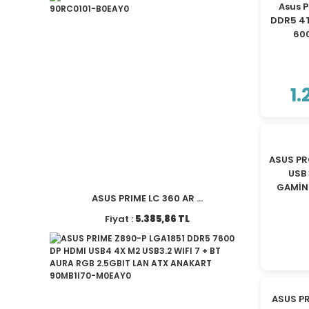
Asus P
DDR5 4T
60
1.
ASUS PR
USB 
GAMİN
ASUS PRIME LC 360 AR ...
Fiyat :
5.385,86 TL
ASUS P