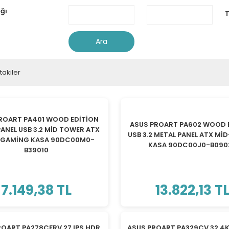
ığı
T
Ara
takiler
TÜKENDİ
TÜKENDİ
ROART PA401 WOOD EDİTİON
ASUS PROART PA602 WOOD 
ANEL USB 3.2 MİD TOWER ATX
USB 3.2 METAL PANEL ATX M
 GAMİNG KASA 90DC00M0-
KASA 90DC00J0-B090
B39010
7.149,38 TL
13.822,13 T
TÜKENDİ
TÜKENDİ
ROART PA278CFRV 27 IPS HDR
ASUS PROART PA329CV 32 4K