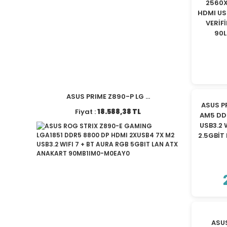
2560X
HDMI U
VERİF
90L
ASUS PRIME Z890-P LG ...
ASUS P
Fiyat :
18.588,38 TL
AM5 DD
USB3.2 
2.5GBİT
ASU