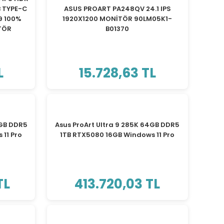
 TYPE-C
ASUS PROART PA248QV 24.1 IPS
9 100%
1920X1200 MONİTÖR 90LM05K1-
TÖR
B01370
L
15.728,63 TL
TÜKENDİ
8GB DDR5
Asus ProArt Ultra 9 285K 64GB DDR5
11 Pro
1TB RTX5080 16GB Windows 11 Pro
TL
413.720,03 TL
TÜKENDİ