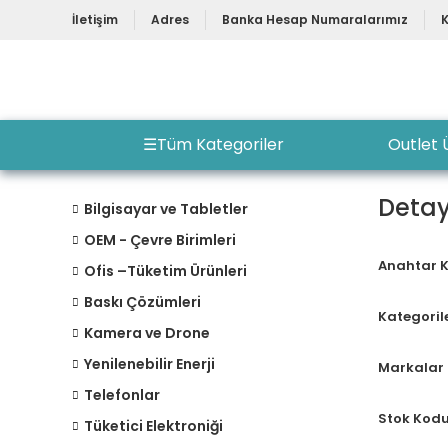
İletişim
Adres
Banka Hesap Numaralarımız
☰
Tüm Kategoriler
Outlet 
Detay
Bilgisayar ve Tabletler
OEM - Çevre Birimleri
Anahtar 
Ofis –Tüketim Ürünleri
Baskı Çözümleri
Kategoril
Kamera ve Drone
Yenilenebilir Enerji
Markalar
Telefonlar
Stok Kod
Tüketici Elektroniği