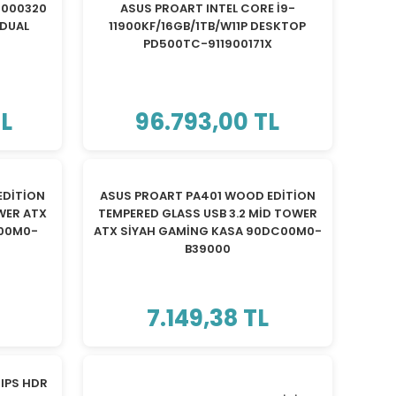
9000320
ASUS PROART INTEL CORE İ9-
 DUAL
11900KF/16GB/1TB/W11P DESKTOP
PD500TC-911900171X
TL
96.793,00 TL
TÜKENDİ
EDİTİON
ASUS PROART PA401 WOOD EDİTİON
OWER ATX
TEMPERED GLASS USB 3.2 MİD TOWER
C00M0-
ATX SİYAH GAMİNG KASA 90DC00M0-
B39000
7.149,38 TL
TÜKENDİ
IPS HDR