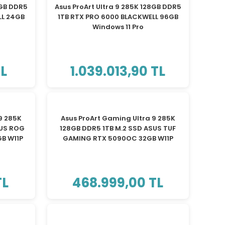
8GB DDR5
Asus ProArt Ultra 9 285K 128GB DDR5
LL 24GB
1TB RTX PRO 6000 BLACKWELL 96GB
Windows 11 Pro
TL
1.039.013,90 TL
TÜKENDİ
9 285K
Asus ProArt Gaming Ultra 9 285K
SUS ROG
128GB DDR5 1TB M.2 SSD ASUS TUF
B W11P
GAMING RTX 5090OC 32GB W11P
TL
468.999,00 TL
TÜKENDİ