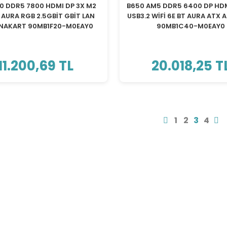
0 DDR5 7800 HDMI DP 3X M2
B650 AM5 DDR5 6400 DP HD
 AURA RGB 2.5GBİT GBİT LAN
USB3.2 WİFİ 6E BT AURA ATX
NAKART 90MB1F20-M0EAY0
90MB1C40-M0EAY0
11.200,69 TL
20.018,25 T
1
2
3
4