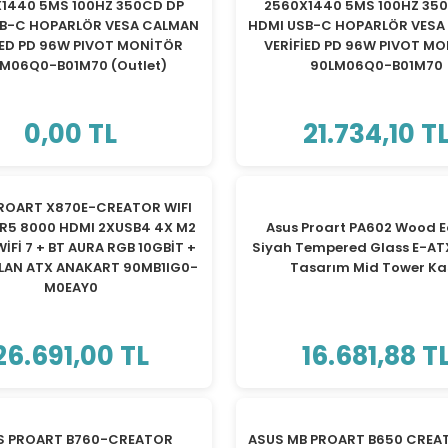
1440 5MS 100HZ 350CD DP
2560X1440 5MS 100HZ 35
SB-C HOPARLÖR VESA CALMAN
HDMI USB-C HOPARLÖR VESA
İED PD 96W PIVOT MONİTÖR
VERİFİED PD 96W PIVOT M
M06Q0-B01M70 (Outlet)
90LM06Q0-B01M70
0,00 TL
21.734,10 T
TÜKENDİ
TÜKENDİ
ROART X870E-CREATOR WIFI
R5 8000 HDMI 2XUSB4 4X M2
Asus Proart PA602 Wood E
WİFİ 7 + BT AURA RGB 10GBİT +
Siyah Tempered Glass E-AT
 LAN ATX ANAKART 90MB1IG0-
Tasarım Mid Tower K
M0EAY0
26.691,00 TL
16.681,88 T
TÜKENDİ
TÜKENDİ
S PROART B760-CREATOR
ASUS MB PROART B650 CREA