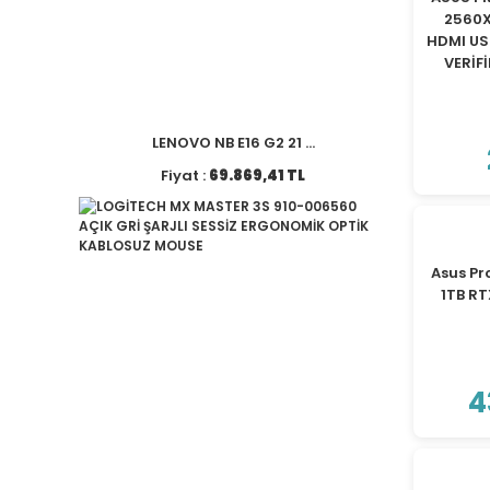
2560X
HDMI U
VERİF
LENOVO NB E16 G2 21 ...
Fiyat :
69.869,41 TL
Asus Pr
1TB R
4