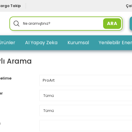
Kargo Takip
Çal
ARA
Ürünler
AI Yapay Zeka
Kurumsal
Yenilebilir Ener
lı Arama
Kelime
er
u