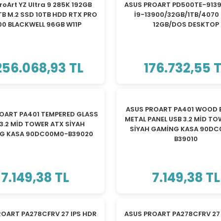
roArt YZ Ultra 9 285K 192GB
ASUS PROART PD500TE-913
B M.2 SSD 10TB HDD RTX PRO
İ9-13900/32GB/1TB/4070
00 BLACKWELL 96GB W11P
12GB/DOS DESKTOP
256.068,93 TL
176.732,55 
TÜKENDİ
TÜKENDİ
ASUS PROART PA401 WOOD 
OART PA401 TEMPERED GLASS
METAL PANEL USB 3.2 MİD T
3.2 MİD TOWER ATX SİYAH
SİYAH GAMİNG KASA 90D
G KASA 90DC00M0-B39020
B39010
7.149,38 TL
7.149,38 TL
TÜKENDİ
TÜKENDİ
ROART PA278CFRV 27 IPS HDR
ASUS PROART PA278CFRV 27 