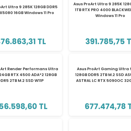
Asus ProArt Ultra 9 285K 12
oArt Ultra 9 285K 128GB DDR5
1TB RTX PRO 4000 BLACKWE
TX5080 16GB Windows 11 Pro
Windows 11 Pro
76.863,31 TL
391.785,75 
TÜKENDİ
TÜKENDİ
oArt Render Performans Ultra
Asus ProArt Gaming Ultra 
 24GB RTX 4500 ADA*2 128GB
128GB DDR5 2TB M.2 SSD A
DR5 2TB M.2 SSD W11P
ASTRAL LC RTX 5090OC 32G
56.598,60 TL
677.474,78 
TÜKENDİ
TÜKENDİ