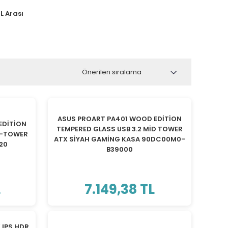
L Arası
TÜKENDİ
ASUS PROART PA401 WOOD EDİTİON
EDİTİON
TEMPERED GLASS USB 3.2 MİD TOWER
İD-TOWER
ATX SİYAH GAMİNG KASA 90DC00M0-
20
B39000
L
7.149,38 TL
TÜKENDİ
 IPS HDR