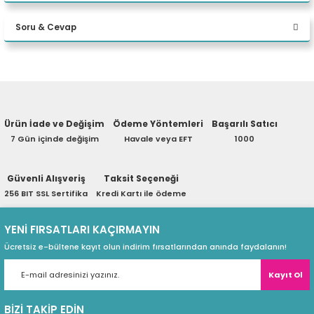
Bu ürüne ilk yorumu siz yapın!
eri
Soru & Cevap
Yorum Yaz
(PSU)
Ürün hakkında henüz soru sorulmamış.
Ürün İade ve Değişim
Ödeme Yöntemleri
Başarılı Satıcı
Soru Sor
7 Gün içinde değişim
Havale veya EFT
1000
Güvenli Alışveriş
Taksit Seçeneği
256 BIT SSL Sertifika
Kredi Kartı ile ödeme
Ürün Özellikleri
YENİ FIRSATLARI KAÇIRMAYIN
Ücretsiz e-bültene kayıt olun indirim fırsatlarından anında faydalanın!
Kayıt Ol
Model
PD500TE
BİZİ TAKİP EDİN