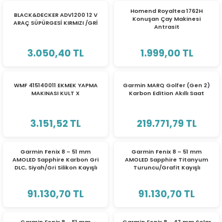
YENİ
Homend Royaltea 1762H
BLACK&DECKER ADV1200 12 V
Konuşan Çay Makinesi
ARAÇ SÜPÜRGESİ KIRMIZI /GRİ
Antrasit
3.050,40 TL
1.999,00 TL
WMF 415140011 EKMEK YAPMA
Garmin MARQ Golfer (Gen 2)
MAKINASI KULT X
Karbon Edition Akıllı Saat
3.151,52 TL
219.771,79 TL
Garmin Fenix 8 – 51 mm
Garmin Fenix 8 – 51 mm
AMOLED Sapphire Karbon Gri
AMOLED Sapphire Titanyum
DLC, Siyah/Gri Silikon Kayışlı
Turuncu/Grafit Kayışlı
91.130,70 TL
91.130,70 TL