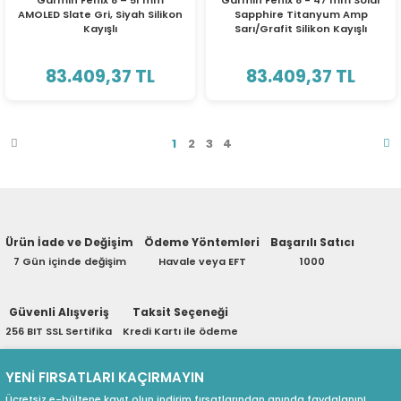
Garmin Fenix 8 – 51 mm
Garmin Fenix 8 - 47 mm Solar
AMOLED Slate Gri, Siyah Silikon
Sapphire Titanyum Amp
Kayışlı
Sarı/Grafit Silikon Kayışlı
83.409,37 TL
83.409,37 TL
1
2
3
4
Ürün İade ve Değişim
Ödeme Yöntemleri
Başarılı Satıcı
7 Gün içinde değişim
Havale veya EFT
1000
Güvenli Alışveriş
Taksit Seçeneği
256 BIT SSL Sertifika
Kredi Kartı ile ödeme
YENİ FIRSATLARI KAÇIRMAYIN
Ücretsiz e-bültene kayıt olun indirim fırsatlarından anında faydalanın!