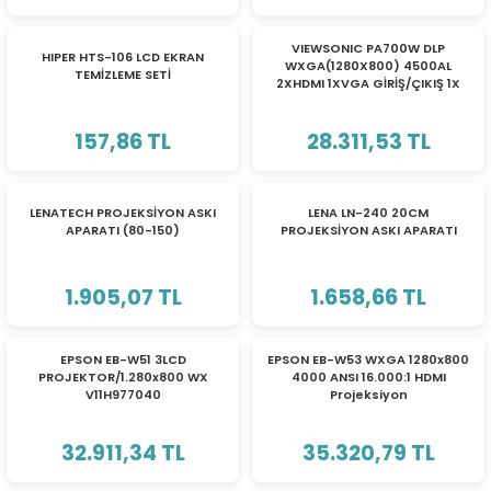
VIEWSONIC PA700W DLP
HIPER HTS-106 LCD EKRAN
WXGA(1280X800) 4500AL
TEMİZLEME SETİ
2XHDMI 1XVGA GİRİŞ/ÇIKIŞ 1X
SES/GİRİŞ/ÇIKIŞ 1X USB TİP A
12.500:1 3W HOPARLÖR
157,86 TL
SUPERCOLOR™ PROJEKSİYON
28.311,53 TL
LENATECH PROJEKSİYON ASKI
LENA LN-240 20CM
APARATI (80-150)
PROJEKSİYON ASKI APARATI
1.905,07 TL
1.658,66 TL
EPSON EB-W51 3LCD
EPSON EB-W53 WXGA 1280x800
PROJEKTOR/1.280x800 WX
4000 ANSI 16.000:1 HDMI
V11H977040
Projeksiyon
32.911,34 TL
35.320,79 TL