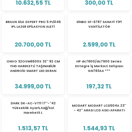
10.632,55 TL
300,00 TL
eri
BRAUN SİLK EXPERT PRO 5 PL5146
SİNBO SF-6787 SANAYİ TİPİ
IPL LAZER EPİLASYON ALETİ
VANTİLATÖR
(PSU)
20.700,00 TL
2.599,00 TL
ONVO 32OVM6500X 32'' 82 CM
HP dc7800/dc7900 Series
FHD HAREKETLİ TAŞINABİLİR
Entegre İş Merkezi Sehpası
ANDROİD SMART LED EKRAN
GN783AA ***
34.999,00 TL
197,32 TL
DARK DK-AC-VT11 17''-''42
MODART MODART LCD504A 23''
Yükseklik Ayarlı,Sağ/Sol
- 42'' ARASI LCD ASKI APARATI
Hareketli L
1.513,57 TL
1.544,93 TL