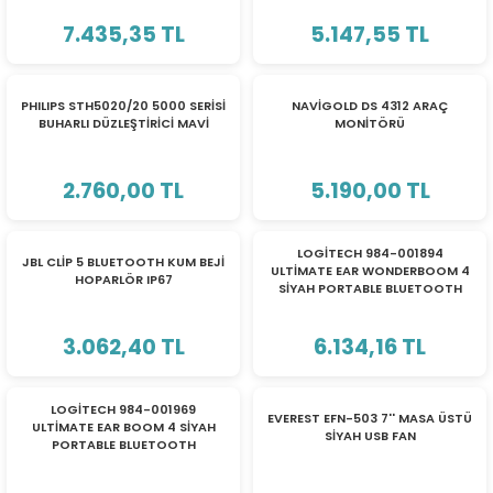
ri
ları
7.435,35 TL
5.147,55 TL
PHILIPS STH5020/20 5000 SERİSİ
NAVİGOLD DS 4312 ARAÇ
BUHARLI DÜZLEŞTİRİCİ MAVİ
MONİTÖRÜ
r
ri
2.760,00 TL
5.190,00 TL
ı
e Akseuarları
e Ürünleri
LOGİTECH 984-001894
JBL CLİP 5 BLUETOOTH KUM BEJİ
ULTİMATE EAR WONDERBOOM 4
HOPARLÖR IP67
SİYAH PORTABLE BLUETOOTH
ri
HOPARLÖR SİYAH
3.062,40 TL
6.134,16 TL
ikrofonlar
ri
LOGİTECH 984-001969
EVEREST EFN-503 7'' MASA ÜSTÜ
ULTİMATE EAR BOOM 4 SİYAH
SİYAH USB FAN
PORTABLE BLUETOOTH
HOPARLÖR