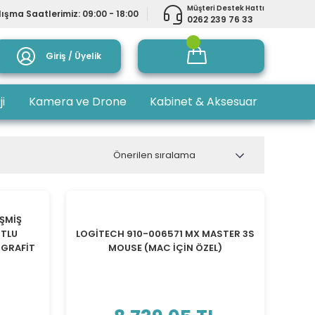
Müşteri Destek Hattı
ışma Saatlerimiz: 09:00 - 18:00
0262 239 76 33
Giriş / Üyelik
ji
Kamera ve Drone
Kabinet & Aksesuar
İŞMİŞ
UTLU
LOGİTECH 910-006571 MX MASTER 3S
 GRAFİT
MOUSE (MAC İÇİN ÖZEL)