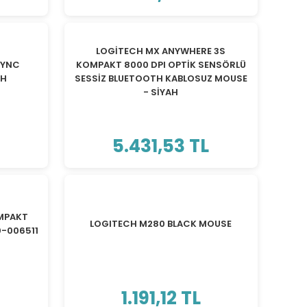
LOGİTECH MX ANYWHERE 3S
SYNC
KOMPAKT 8000 DPI OPTİK SENSÖRLÜ
AH
SESSİZ BLUETOOTH KABLOSUZ MOUSE
- SİYAH
5.431,53 TL
OMPAKT
LOGITECH M280 BLACK MOUSE
0-006511
1.191,12 TL