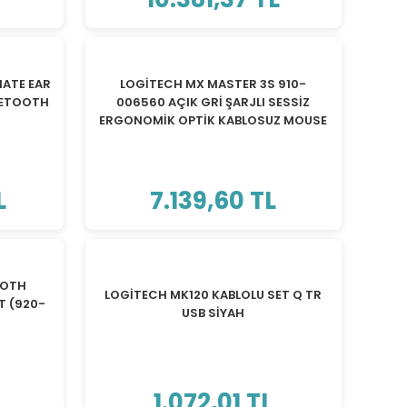
MATE EAR
LOGİTECH MX MASTER 3S 910-
UETOOTH
006560 AÇIK GRİ ŞARJLI SESSİZ
ERGONOMİK OPTİK KABLOSUZ MOUSE
L
7.139,60 TL
OOTH
LOGİTECH MK120 KABLOLU SET Q TR
T (920-
USB SİYAH
L
1.072,01 TL