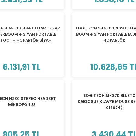
H 984-001894 ULTİMATE EAR
LOGİTECH 984-001969 ULTİ
RBOOM 4 SİYAH PORTABLE
BOOM 4 SİYAH PORTABLE BL
ETOOTH HOPARLÖR SİYAH
HOPARLÖR
6.131,91 TL
10.628,65 T
LOGİTECH MK370 BLUET
ECH H230 STEREO HEADSET
KABLOSUZ KLAVYE MOUSE SE
MİKROFONLU
012074)
905,25 TL
3.430,44 T