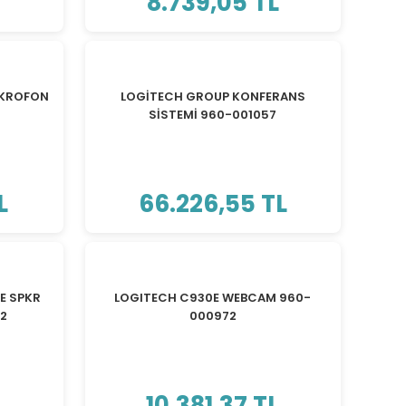
8.739,05 TL
İKROFON
LOGİTECH GROUP KONFERANS
SİSTEMİ 960-001057
L
66.226,55 TL
E SPKR
LOGITECH C930E WEBCAM 960-
42
000972
10.381,37 TL