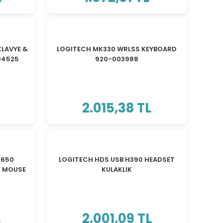
KLAVYE &
LOGITECH MK330 WRLSS KEYBOARD
04525
920-003988
2.015,38 TL
M650
LOGITECH HDS USB H390 HEADSET
H MOUSE
KULAKLIK
L
2.001,09 TL