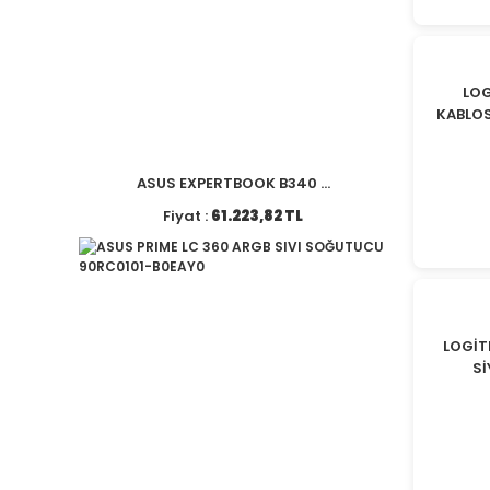
LO
KABLOS
ASUS EXPERTBOOK B340 ...
Fiyat :
61.223,82 TL
LOGİT
Sİ