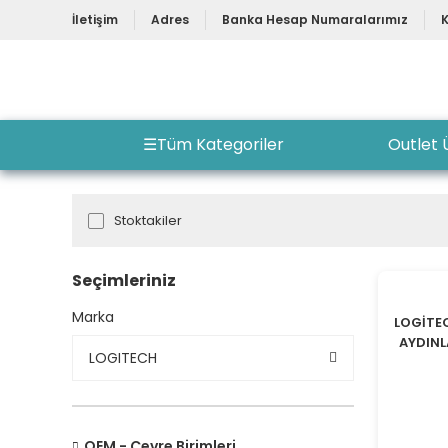
İletişim
Adres
Banka Hesap Numaralarımız
☰
Tüm Kategoriler
Outlet 
Stoktakiler
Seçimleriniz
YENİ
Marka
LOGİTE
AYDINL
LOGITECH
OEM - Çevre Birimleri