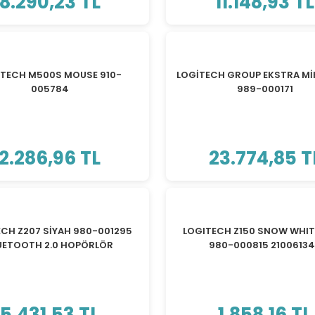
8.290,23 TL
11.148,93 TL
ITECH M500S MOUSE 910-
LOGİTECH GROUP EKSTRA M
005784
989-000171
2.286,96 TL
23.774,85 T
ECH Z207 SİYAH 980-001295
LOGITECH Z150 SNOW WHIT
UETOOTH 2.0 HOPÖRLÖR
980-000815 2100613
5.431,53 TL
1.858,16 TL