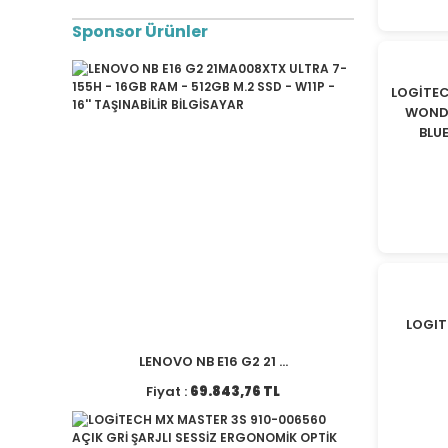
9800 TL - 14500 TL (4)
Sponsor Ürünler
21000 TL ve üzeri (2)
LOGİTEC
WONDE
BLU
LOGIT
LENOVO NB E16 G2 21 ...
Fiyat :
69.843,76 TL