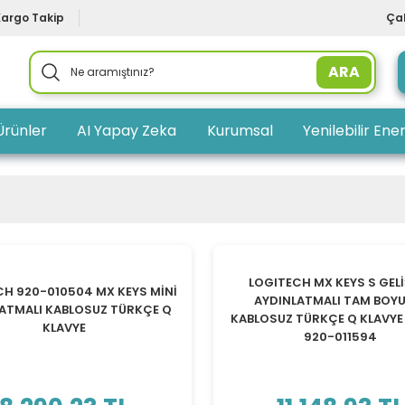
Kargo Takip
Çal
ARA
Ürünler
AI Yapay Zeka
Kurumsal
Yenilebilir Ener
YENİ
LOGITECH MX KEYS S GEL
CH 920-010504 MX KEYS MİNİ
AYDINLATMALI TAM BOY
ATMALI KABLOSUZ TÜRKÇE Q
KABLOSUZ TÜRKÇE Q KLAVYE
KLAVYE
920-011594