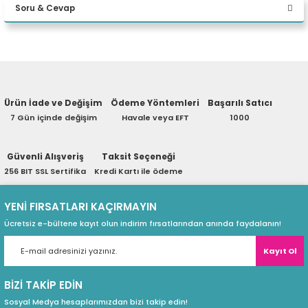
Soru & Cevap
eri
Yorum Yaz
Ürün hakkında henüz soru sorulmamış.
(PSU)
Ürün İade ve Değişim
Ödeme Yöntemleri
Başarılı Satıcı
Soru Sor
7 Gün içinde değişim
Havale veya EFT
1000
Güvenli Alışveriş
Taksit Seçeneği
256 BIT SSL Sertifika
Kredi Kartı ile ödeme
YENİ FIRSATLARI KAÇIRMAYIN
Ücretsiz e-bültene kayıt olun indirim fırsatlarından anında faydalanın!
Kayıt Ol
BİZİ TAKİP EDİN
Sosyal Medya hesaplarımızdan bizi takip edin!