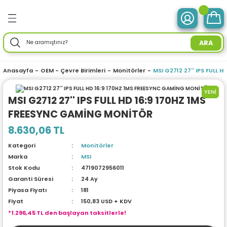
Geri Dön
Geri Dön
Geri Dön
Geri Dön
Geri Dön
Geri Dön
Geri Dön
Geri Dön
Geri Dön
Geri Dön
Geri Dön
Geri Dön
Geri Dön
ve Tabletler
 Birimleri
im Ürünleri
mleri
 Drone
ir Enerji
ektroniği
Aksesuarları
rünler
ler
Aksesuar
ARA
otebook) Bilgisayarlar
leri
ksiyonlu
neleri
ç İstasyonları
ar
sesuarları
ri
ı
ü Bilgisayar
ım Üniteleri
Anasayfa
OEM - Çevre Birimleri
Monitörler
MSI G2712 27'' IPS FULL
isayarlar
ksiyonlu
ar
ve Tablet Aksesuarları
l Ağ) Ürünleri
ör
ma
YENİ
MSI G2712 27'' IPS FULL HD 16:9 170HZ 1MS
FREESYNC GAMİNG MONİTÖR
O) Bilgisayar
uğu
nksiyonlu
Yedek Parça
efonlar
ri
ksesuarları
enlik Yaz.
i
8.630,06 TL
emeleri
nksiyonlu
a
ma Makineleri
daptörler
eri
Kategori
Monitörler
Marka
MSI
esuarları
r
me & Depolama
Stok Kodu
4719072956011
Garanti Süresi
24 Ay
sesuarları
noloji
 Mikrofonlar
rünleri
Piyasa Fiyatı
181
Fiyat
150,83 USD + KDV
*1.296,45 TL den başlayan taksitlerle!
a
 Makinesi
azları
maları