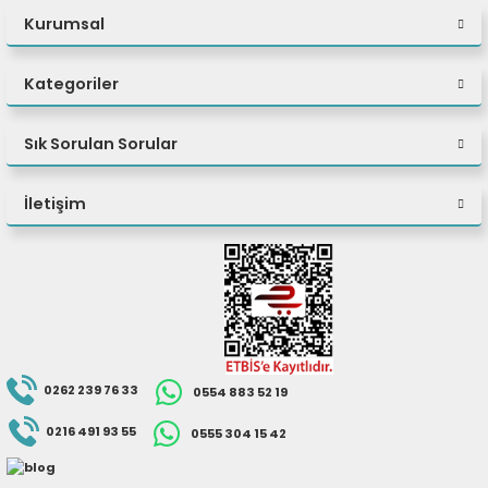
gözlerinizle görün! 170hz
Kurumsal
tazeleme oranı, 1ms tepki
süresi ile G2712 IPS paneli
size ihtiyacınız olan
Kategoriler
rekabet desteğini sunar.
Sık Sorulan Sorular
PIRIL PIRIL
RENKLER
İletişim
G2712, farklı açılardan
izlendiğinde renk ve
görüntüde meydana gelen
bozulmayı minimum
seviyede tutan IPS panel
ile donatılmıştır. IPS
paneller ayrıca kristal
berraklığında bir görüntü
ile ekrandaki parlaklık ve
renkleri optimize ederek en
0262 239 76 33
0554 883 52 19
iyi izleme deneyimini sunar.
0216 491 93 55
0555 304 15 42
170HZ