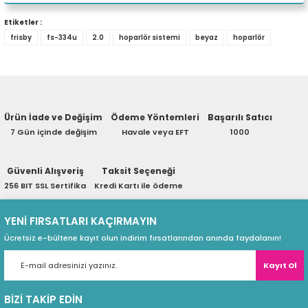
Stereo Hoparlör
eri
Yorum Yaz
Kullanım Klavuzu ve Garanti Belgesi
Etiketler :
frisby
fs-334u
2.0
hoparlör sistemi
beyaz
hoparlör
Ürün hakkında henüz soru sorulmamış.
Marka
Frisby
(PSU)
Renk
Soru Sor
Beyaz
Ürün İade ve Değişim
Ödeme Yöntemleri
Başarılı Satıcı
Kanal Yapısı
2.0
7 Gün içinde değişim
Havale veya EFT
1000
Hoparlör Gücü (RMS)
6W RMS
Güvenli Alışveriş
Taksit Seçeneği
Bağlantı
256 BIT SSL Sertifika
Kredi Kartı ile ödeme
3.5mm Stereo Jak
Materyal
YENİ FIRSATLARI KAÇIRMAYIN
Plastik
Ücretsiz e-bültene kayıt olun indirim fırsatlarından anında faydalanın!
Dahili Mikrofon
Yok
Kayıt Ol
Kulaklık Giriş
Yok
BİZİ TAKİP EDİN
Mikrofon Giriş