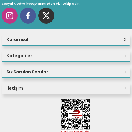
Yok
Sosyal Medya hesaplarımızdan bizi takip edin!
Uzaktan Kumanda
Yok
Frekans Cevabı
100Hz. ~ 16KHz.
Hassasiyet
Kurumsal
80dB
Diğer Fonksiyonlar
Kategoriler
Hayır
Güç Kaynağı
USB
Sık Sorulan Sorular
Boyut
61 x 74 x 54 (mm)
İletişim
Garanti Süresi
24 Ay