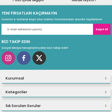
7 Gün içinde değişim
Havale veya EFT
ri
ları
YENİ FIRSATLARI KAÇIRMAYIN
Ücretsiz e-bültene kayıt olun indirim fırsatlarından anında faydalanın!
Kayıt Ol
r
ri
BİZİ TAKİP EDİN
ı
e Akseuarları
Sosyal Medya hesaplarımızdan bizi takip edin!
e Ürünleri
ri
Kurumsal
ikrofonlar
ri
Kategoriler
Sık Sorulan Sorular