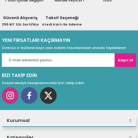
7 Gün içinde değişim
Havale veya EFT
1000
ri
ları
Güvenli Alışveriş
Taksit Seçeneği
256 BIT SSL Sertifika
Kredi Kartı ile ödeme
r
ri
YENİ FIRSATLARI KAÇIRMAYIN
Ücretsiz e-bültene kayıt olun indirim fırsatlarından anında faydalanın!
ı
e Akseuarları
Kayıt Ol
e Ürünleri
BİZİ TAKİP EDİN
ri
Sosyal Medya hesaplarımızdan bizi takip edin!
ikrofonlar
ri
Kurumsal
Kategoriler