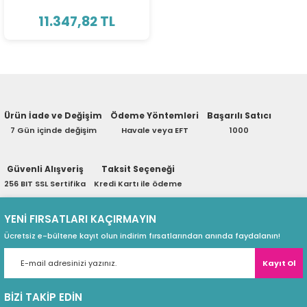
ri
ları
11.347,82 TL
r
ri
Ürün İade ve Değişim
Ödeme Yöntemleri
Başarılı Satıcı
ı
e Akseuarları
7 Gün içinde değişim
Havale veya EFT
1000
e Ürünleri
Güvenli Alışveriş
Taksit Seçeneği
ri
256 BIT SSL Sertifika
Kredi Kartı ile ödeme
ikrofonlar
YENİ FIRSATLARI KAÇIRMAYIN
Ücretsiz e-bültene kayıt olun indirim fırsatlarından anında faydalanın!
ri
Kayıt Ol
BİZİ TAKİP EDİN