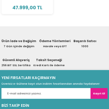
ri
ları
47.999,00 TL
r
ri
Ürün İade ve Değişim
Ödeme Yöntemleri
Başarılı Satıcı
ı
e Akseuarları
7 Gün içinde değişim
Havale veya EFT
1000
e Ürünleri
Güvenli Alışveriş
Taksit Seçeneği
ri
256 BIT SSL Sertifika
Kredi Kartı ile ödeme
ikrofonlar
YENİ FIRSATLARI KAÇIRMAYIN
Ücretsiz e-bültene kayıt olun indirim fırsatlarından anında faydalanın!
ri
Kayıt Ol
BİZİ TAKİP EDİN