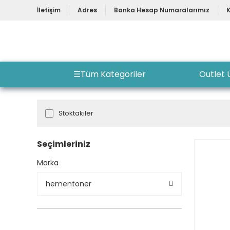
İletişim
Adres
Banka Hesap Numaralarımız
☰
Tüm Kategoriler
Outlet 
Stoktakiler
Seçimleriniz
Marka
hementoner