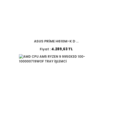
ASUS PRİME H610M-K D ...
Fiyat :
4.289,63 TL