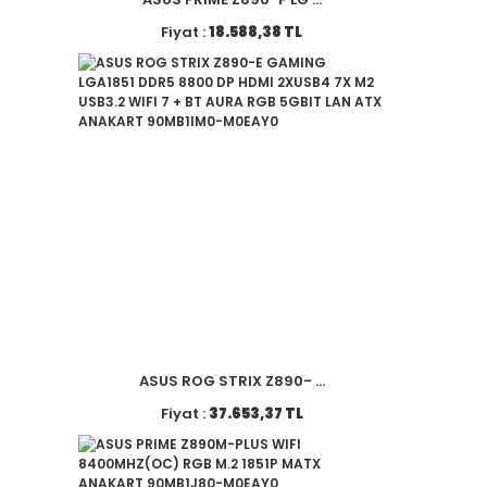
Fiyat :
18.588,38 TL
ASUS ROG STRIX Z890- ...
Fiyat :
37.653,37 TL