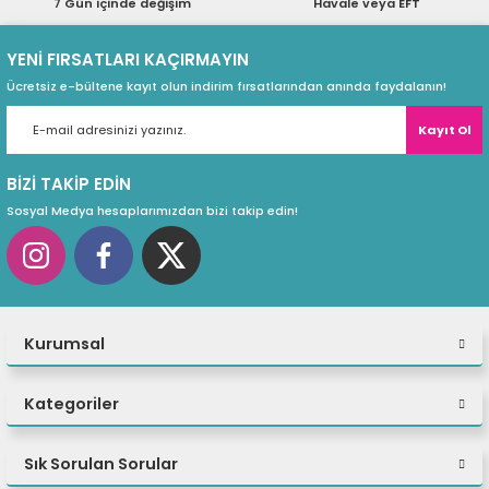
7 Gün içinde değişim
Havale veya EFT
ri
ları
YENİ FIRSATLARI KAÇIRMAYIN
Ücretsiz e-bültene kayıt olun indirim fırsatlarından anında faydalanın!
Kayıt Ol
r
ri
BİZİ TAKİP EDİN
ı
e Akseuarları
Sosyal Medya hesaplarımızdan bizi takip edin!
e Ürünleri
ri
Kurumsal
ikrofonlar
ri
Kategoriler
Sık Sorulan Sorular