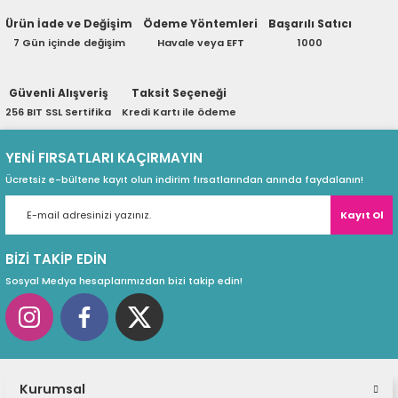
ri
ları
Ürün İade ve Değişim
Ödeme Yöntemleri
Başarılı Satıcı
7 Gün içinde değişim
Havale veya EFT
1000
Güvenli Alışveriş
Taksit Seçeneği
r
ri
256 BIT SSL Sertifika
Kredi Kartı ile ödeme
ı
e Akseuarları
YENİ FIRSATLARI KAÇIRMAYIN
Ücretsiz e-bültene kayıt olun indirim fırsatlarından anında faydalanın!
e Ürünleri
Kayıt Ol
ri
BİZİ TAKİP EDİN
Sosyal Medya hesaplarımızdan bizi takip edin!
ikrofonlar
ri
Kurumsal