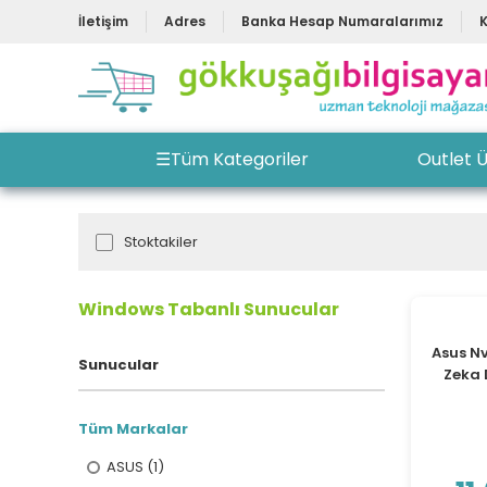
İletişim
Adres
Banka Hesap Numaralarımız
☰
Tüm Kategoriler
Outlet Ü
Stoktakiler
Windows Tabanlı Sunucular
Asus N
Sunucular
Zeka 
Tüm Markalar
ASUS (1)