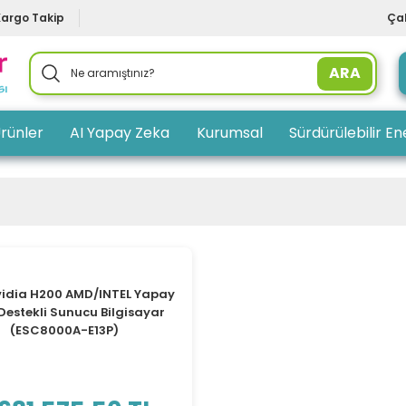
Kargo Takip
Çal
ARA
rünler
AI Yapay Zeka
Kurumsal
Sürdürülebilir Ene
vidia H200 AMD/INTEL Yapay
Destekli Sunucu Bilgisayar
(ESC8000A-E13P)