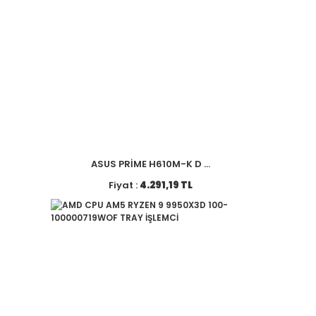
ASUS PRİME H610M-K D ...
Fiyat :
4.291,19 TL