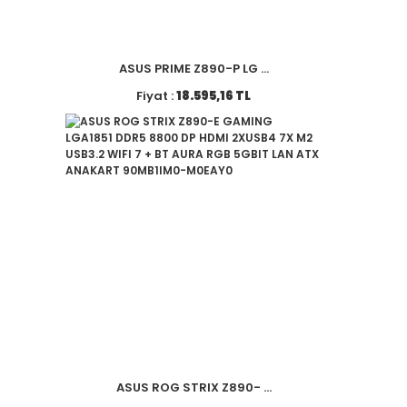
ASUS PRIME Z890-P LG ...
Fiyat :
18.595,16 TL
ASUS ROG STRIX Z890- ...