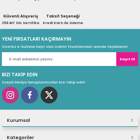
ri
ları
Güvenli Alışveriş
Taksit Seçeneği
256 BIT SSL Sertifika
Kredi Kartı ile ödeme
r
ri
YENİ FIRSATLARI KAÇIRMAYIN
Ücretsiz e-bültene kayıt olun indirim fırsatlarından anında faydalanın!
ı
e Akseuarları
Kayıt Ol
e Ürünleri
BİZİ TAKİP EDİN
Sosyal Medya hesaplarımızdan bizi takip edin!
ri
ikrofonlar
ri
Kurumsal
Kategoriler