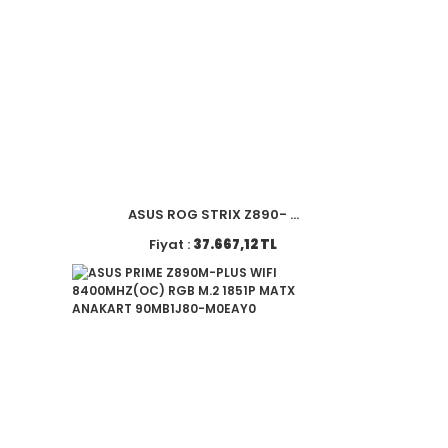
ASUS ROG STRIX Z890- ...
Fiyat :
37.667,12 TL