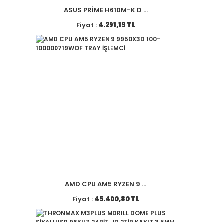
ASUS PRİME H610M-K D ...
Fiyat :
4.291,19 TL
AMD CPU AM5 RYZEN 9 ...
Fiyat :
45.400,80 TL