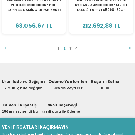
GAİNWARD GEFORCE RTX 5070
ASUS TUF GAMİNG GEFORCE
PHOENİX 12GB GDDR7 PCI-
RTX 5090 32GB GDDR7 512 BİT
EXPRESS GAMİNG EKRAN KARTI
DLSS 4 TUF-RTX5090-32G-
GAMING EKRAN KARTI
90YV0LY1-M0NA00
63.056,67 TL
212.692,88 TL
1
2
3
4
Ürün İade ve Değişim
Ödeme Yöntemleri
Başarılı Satıcı
7 Gün içinde değişim
Havale veya EFT
1000
Güvenli Alışveriş
Taksit Seçeneği
256 BIT SSL Sertifika
Kredi Kartı ile ödeme
YENİ FIRSATLARI KAÇIRMAYIN
Ücretsiz e-bültene kayıt olun indirim fırsatlarından anında faydalanın!