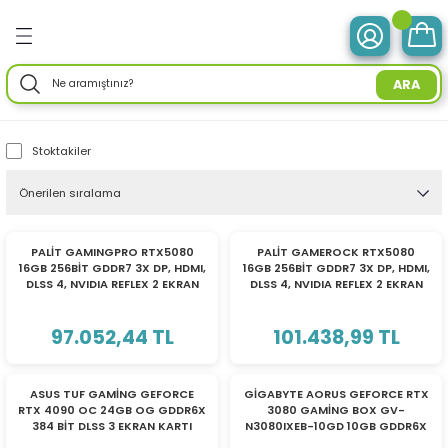
Geri Dön
Geri Dön
Geri Dön
Geri Dön
Geri Dön
Geri Dön
Geri Dön
Geri Dön
Geri Dön
Geri Dön
Geri Dön
Geri Dön
Geri Dön
ve Tabletler
 Birimleri
im Ürünleri
mleri
 Drone
ir Enerji
ektroniği
Aksesuarları
rünler
ler
Aksesuar
ARA
otebook) Bilgisayarlar
leri
ksiyonlu
neleri
ç İstasyonları
ar
sesuarları
ri
ı
ü Bilgisayar
ım Üniteleri
Stoktakiler
isayarlar
ksiyonlu
ar
ve Tablet Aksesuarları
l Ağ) Ürünleri
ör
ma
O) Bilgisayar
uğu
nksiyonlu
Yedek Parça
efonlar
ri
ksesuarları
enlik Yaz.
i
TÜKENDİ
TÜKENDİ
PALİT GAMINGPRO RTX5080
PALİT GAMEROCK RTX5080
16GB 256BİT GDDR7 3X DP, HDMI,
16GB 256BİT GDDR7 3X DP, HDMI,
emeleri
nksiyonlu
a
ma Makineleri
daptörler
eri
DLSS 4, NVIDIA REFLEX 2 EKRAN
DLSS 4, NVIDIA REFLEX 2 EKRAN
KARTI
KARTI
esuarları
r
me & Depolama
97.052,44 TL
101.438,99 TL
sesuarları
noloji
 Mikrofonlar
rünleri
TÜKENDİ
TÜKENDİ
ASUS TUF GAMİNG GEFORCE
GİGABYTE AORUS GEFORCE RTX
RTX 4090 OC 24GB OG GDDR6X
3080 GAMİNG BOX GV-
a
 Makinesi
azları
maları
384 BİT DLSS 3 EKRAN KARTI
N3080IXEB-10GD 10GB GDDR6X
TUF-RTX4090-O24G-OG-
320BİT DX12 GAMİNG (OYUNCU)