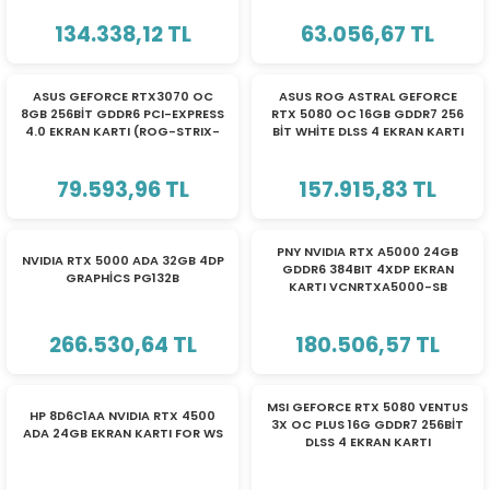
GAMING 90YV0IY3-M0NA00
EKRAN KARTI
ri
ları
134.338,12 TL
63.056,67 TL
TÜKENDİ
TÜKENDİ
ASUS GEFORCE RTX3070 OC
ASUS ROG ASTRAL GEFORCE
8GB 256BİT GDDR6 PCI-EXPRESS
RTX 5080 OC 16GB GDDR7 256
4.0 EKRAN KARTI (ROG-STRIX-
BİT WHİTE DLSS 4 EKRAN KARTI
r
ri
RTX3070-O8G-V2-GAMING)
WHITE 90YV0LV4-M0NA00
79.593,96 TL
157.915,83 TL
ı
e Akseuarları
TÜKENDİ
TÜKENDİ
e Ürünleri
PNY NVIDIA RTX A5000 24GB
NVIDIA RTX 5000 ADA 32GB 4DP
GDDR6 384BIT 4XDP EKRAN
GRAPHİCS PG132B
KARTI VCNRTXA5000-SB
ri
266.530,64 TL
180.506,57 TL
ikrofonlar
TÜKENDİ
TÜKENDİ
ri
MSI GEFORCE RTX 5080 VENTUS
HP 8D6C1AA NVIDIA RTX 4500
3X OC PLUS 16G GDDR7 256BİT
ADA 24GB EKRAN KARTI FOR WS
DLSS 4 EKRAN KARTI