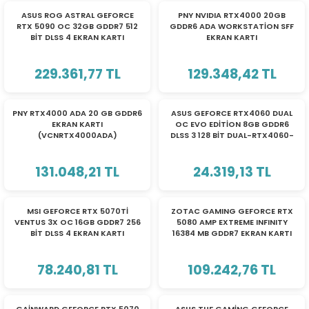
TÜKENDİ
TÜKENDİ
ASUS ROG ASTRAL GEFORCE
PNY NVIDIA RTX4000 20GB
RTX 5090 OC 32GB GDDR7 512
GDDR6 ADA WORKSTATİON SFF
BİT DLSS 4 EKRAN KARTI
EKRAN KARTI
90YV0LW0-­M0NA00 ROG-­
VCNRTX4000ADALP-SB
ASTRAL-­RTX5090-­O32G-­
229.361,77 TL
GAMING
129.348,42 TL
TÜKENDİ
TÜKENDİ
PNY RTX4000 ADA 20 GB GDDR6
ASUS GEFORCE RTX4060 DUAL
EKRAN KARTI
OC EVO EDİTİON 8GB GDDR6
(VCNRTX4000ADA)
DLSS 3 128 BİT DUAL-RTX4060-
O8G-EVO EKRAN KARTI
90YV0JC7-M0NA00
131.048,21 TL
24.319,13 TL
TÜKENDİ
TÜKENDİ
MSI GEFORCE RTX 5070Tİ
ZOTAC GAMING GEFORCE RTX
VENTUS 3X OC 16GB GDDR7 256
5080 AMP EXTREME INFINITY
BİT DLSS 4 EKRAN KARTI
16384 MB GDDR7 EKRAN KARTI
GT507T-16V3C/912-V531-083
ZZT-B50800B-10P
78.240,81 TL
109.242,76 TL
TÜKENDİ
TÜKENDİ