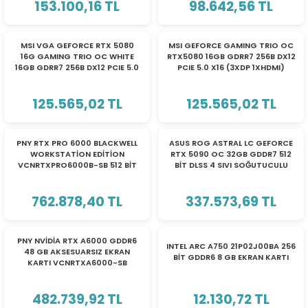
153.100,16 TL
98.642,56 TL
eri
TÜKENDİ
TÜKENDİ
MSI VGA GEFORCE RTX 5080
MSI GEFORCE GAMING TRIO OC
16G GAMING TRIO OC WHITE
RTX5080 16GB GDRR7 256B DX12
16GB GDRR7 256B DX12 PCIE 5.0
PCIE 5.0 X16 (3XDP 1XHDMI)
(PSU)
X16 (3XDP 1XHDMI) EKRAN KARTI
EKRAN KARTI G5080-16GTC
G5080-16GTCW
125.565,02 TL
125.565,02 TL
TÜKENDİ
TÜKENDİ
PNY RTX PRO 6000 BLACKWELL
ASUS ROG ASTRAL LC GEFORCE
WORKSTATİON EDİTİON
RTX 5090 OC 32GB GDDR7 512
VCNRTXPRO6000B-SB 512 BİT
BİT DLSS 4 SIVI SOĞUTUCULU
GDDR7 96 GB EKRAN KARTI
EKRAN KARTI ROG-ASTRAL-LC-
RTX5090-O32G-GAMING
762.878,40 TL
337.573,69 TL
90YV0LW2-M0NA00
TÜKENDİ
TÜKENDİ
PNY NVİDİA RTX A6000 GDDR6
INTEL ARC A750 21P02J00BA 256
48 GB AKSESUARSIZ EKRAN
BİT GDDR6 8 GB EKRAN KARTI
KARTI VCNRTXA6000-SB
482.739,92 TL
12.130,72 TL