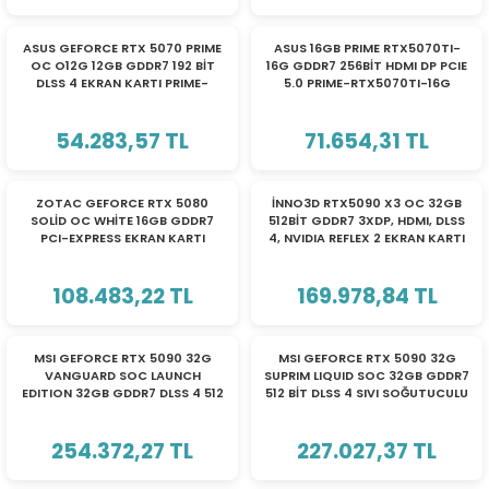
TÜKENDİ
TÜKENDİ
ASUS GEFORCE RTX 5070 PRIME
ASUS 16GB PRIME RTX5070TI-
OC O12G 12GB GDDR7 192 BİT
16G GDDR7 256BİT HDMI DP PCIE
DLSS 4 EKRAN KARTI PRIME-
5.0 PRIME-RTX5070TI-16G
RTX5070-O12G 90YV0M10-
EKRAN KARTI 90YV0MF1-
M0NA00
M0NA00
54.283,57 TL
71.654,31 TL
TÜKENDİ
TÜKENDİ
ZOTAC GEFORCE RTX 5080
İNNO3D RTX5090 X3 OC 32GB
SOLİD OC WHİTE 16GB GDDR7
512BİT GDDR7 3XDP, HDMI, DLSS
PCI-EXPRESS EKRAN KARTI
4, NVIDIA REFLEX 2 EKRAN KARTI
P288-1N762-500Z8 / ZT-
B50800Q-10P
108.483,22 TL
169.978,84 TL
TÜKENDİ
TÜKENDİ
MSI GEFORCE RTX 5090 32G
MSI GEFORCE RTX 5090 32G
VANGUARD SOC LAUNCH
SUPRIM LIQUID SOC 32GB GDDR7
EDITION 32GB GDDR7 DLSS 4 512
512 BİT DLSS 4 SIVI SOĞUTUCULU
BİT EKRAN KARTI G5090-
EKRAN KARTI G5090-32SLS/912-
32VGSL / 912-V530-013
V530-011
254.372,27 TL
227.027,37 TL