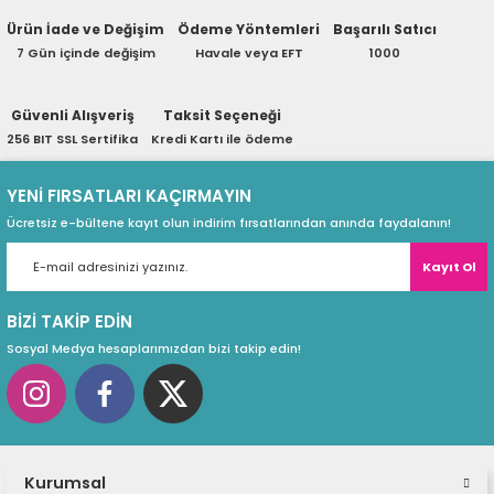
ri
ları
Ürün İade ve Değişim
Ödeme Yöntemleri
Başarılı Satıcı
7 Gün içinde değişim
Havale veya EFT
1000
Güvenli Alışveriş
Taksit Seçeneği
r
ri
256 BIT SSL Sertifika
Kredi Kartı ile ödeme
ı
e Akseuarları
YENİ FIRSATLARI KAÇIRMAYIN
Ücretsiz e-bültene kayıt olun indirim fırsatlarından anında faydalanın!
e Ürünleri
Kayıt Ol
ri
BİZİ TAKİP EDİN
Sosyal Medya hesaplarımızdan bizi takip edin!
ikrofonlar
ri
Kurumsal