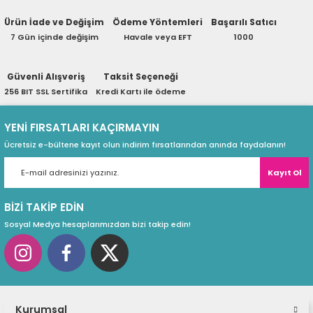
Polarize koruması ile yanlış bağlantı sonucu LED
eri
hasarının önüne geçme
Ürün İade ve Değişim
Ödeme Yöntemleri
Başarılı Satıcı
Soru Sor
Çift taraflı kablo bağlantısı ile kolay ardışıl bağlantı
7 Gün içinde değişim
Havale veya EFT
1000
Güvenli Alışveriş
Teknik Özellikler
Taksit Seçeneği
(PSU)
256 BIT SSL Sertifika
Kredi Kartı ile ödeme
Boy: 50 cm. ve 100 cm. opsiyonel
Ağırlık: 630 gr. ve 930 gr. opsiyonel
YENİ FIRSATLARI KAÇIRMAYIN
Işık: 6500 K
Ücretsiz e-bültene kayıt olun indirim fırsatlarından anında faydalanın!
Çalışma Voltajı: 24VDC
Çalışma Gücü: 12 W
Kayıt Ol
BİZİ TAKİP EDİN
Sosyal Medya hesaplarımızdan bizi takip edin!
Kurumsal