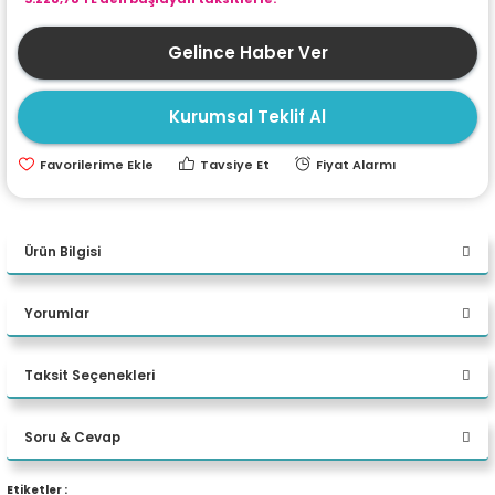
ri
ları
Gelince Haber Ver
Kurumsal Teklif Al
r
ri
Tavsiye Et
Fiyat Alarmı
ı
e Akseuarları
e Ürünleri
Ürün Bilgisi
ri
Yorumlar
ikrofonlar
Taksit Seçenekleri
Viewsonic LS600W 3000 ANSI
ri
Bu ürüne ilk yorumu siz yapın!
Lümen 1280 x 800 WXGA HDMI
Soru & Cevap
Projeksiyon Cihazı
Yorum Yaz
Etiketler :