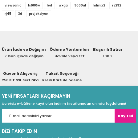
eri
vıewsonıc
ls600w
led
wxga
3000al
hdmıx2
rs232
Ürün hakkında henüz soru sorulmamış.
rj45
3d
projeksiyon
LS600W, iş ve eğitim kategorisinde ViewSonic'in ilk 3.
teknolojisi, cihaz kullanıcılarını sık sık lamba değişti
Soru Sor
Rec.709 ile gerçekçi renkler ve verimli kullanım için
(PSU)
Extron, PJ Link, ATEN ve ViewSonic’in vController i
Yatay/Dikey Keystone
Ürün İade ve Değişim
Ödeme Yöntemleri
Başarılı Satıcı
7 Gün içinde değişim
Havale veya EFT
1000
Güvenli Alışveriş
Taksit Seçeneği
256 BIT SSL Sertifika
Kredi Kartı ile ödeme
Güncel LED teknolojisi, sizi zehirli cıva solumaktan ve s
YENİ FIRSATLARI KAÇIRMAYIN
Ücretsiz e-bültene kayıt olun indirim fırsatlarından anında faydalanın!
Kayıt Ol
BİZİ TAKİP EDİN