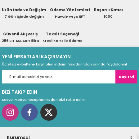
eri
Ürün İade ve Değişim
Ödeme Yöntemleri
Başarılı Satıcı
Soru Sor
7 Gün içinde değişim
Havale veya EFT
1000
Güvenli Alışveriş
Taksit Seçeneği
(PSU)
256 BIT SSL Sertifika
Kredi Kartı ile ödeme
YENİ FIRSATLARI KAÇIRMAYIN
Ücretsiz e-bültene kayıt olun indirim fırsatlarından anında faydalanın!
Kayıt Ol
BİZİ TAKİP EDİN
Sosyal Medya hesaplarımızdan bizi takip edin!
Kurumsal