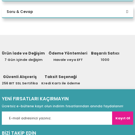
Bu ürüne ilk yorumu siz yapın!
eri
Soru & Cevap
Yorum Yaz
(PSU)
Ürün hakkında henüz soru sorulmamış.
Ürün İade ve Değişim
Ödeme Yöntemleri
Başarılı Satıcı
Soru Sor
7 Gün içinde değişim
Havale veya EFT
1000
Güvenli Alışveriş
Taksit Seçeneği
256 BIT SSL Sertifika
Kredi Kartı ile ödeme
YENİ FIRSATLARI KAÇIRMAYIN
Ücretsiz e-bültene kayıt olun indirim fırsatlarından anında faydalanın!
Kayıt Ol
BİZİ TAKİP EDİN