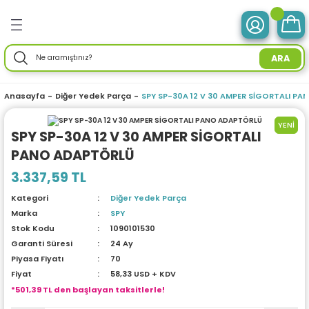
Geri Dön
Geri Dön
Geri Dön
Geri Dön
Geri Dön
Geri Dön
Geri Dön
Geri Dön
Geri Dön
Geri Dön
Geri Dön
Geri Dön
Geri Dön
ve Tabletler
 Birimleri
im Ürünleri
mleri
 Drone
ir Enerji
ektroniği
Aksesuarları
rünler
ler
Aksesuar
ARA
otebook) Bilgisayarlar
leri
ksiyonlu
neleri
ç İstasyonları
ar
sesuarları
ri
ı
ü Bilgisayar
ım Üniteleri
Anasayfa
Diğer Yedek Parça
SPY SP-30A 12 V 30 AMPER SİGORTALI P
isayarlar
ksiyonlu
ar
ve Tablet Aksesuarları
l Ağ) Ürünleri
ör
ma
YENİ
SPY SP-30A 12 V 30 AMPER SİGORTALI
PANO ADAPTÖRLÜ
O) Bilgisayar
uğu
nksiyonlu
Yedek Parça
efonlar
ri
ksesuarları
enlik Yaz.
i
3.337,59 TL
emeleri
nksiyonlu
a
ma Makineleri
daptörler
eri
Kategori
Diğer Yedek Parça
Marka
SPY
esuarları
r
me & Depolama
Stok Kodu
1090101530
Garanti Süresi
24 Ay
sesuarları
noloji
 Mikrofonlar
rünleri
Piyasa Fiyatı
70
Fiyat
58,33 USD + KDV
*501,39 TL den başlayan taksitlerle!
a
 Makinesi
azları
maları