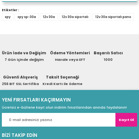
eri
Yorum Yaz
Etiketler :
spy
spy sp-30a
12v 30a
12v 30a siportalı
12v 30a siportalı pano
Ürün hakkında henüz soru sorulmamış.
(PSU)
Soru Sor
Ürün İade ve Değişim
Ödeme Yöntemleri
Başarılı Satıcı
7 Gün içinde değişim
Havale veya EFT
1000
Güvenli Alışveriş
Taksit Seçeneği
256 BIT SSL Sertifika
Kredi Kartı ile ödeme
YENİ FIRSATLARI KAÇIRMAYIN
Ücretsiz e-bültene kayıt olun indirim fırsatlarından anında faydalanın!
Kayıt Ol
BİZİ TAKİP EDİN