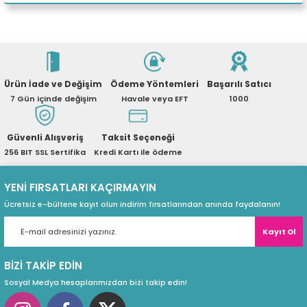
eri
Yorum Yaz
Ürün hakkında henüz soru sorulmamış.
(PSU)
Ürün İade ve Değişim
Ödeme Yöntemleri
Başarılı Satıcı
Soru Sor
7 Gün içinde değişim
Havale veya EFT
1000
Güvenli Alışveriş
Taksit Seçeneği
256 BIT SSL Sertifika
Kredi Kartı ile ödeme
YENİ FIRSATLARI KAÇIRMAYIN
Ücretsiz e-bültene kayıt olun indirim fırsatlarından anında faydalanın!
Kayıt Ol
BİZİ TAKİP EDİN
Sosyal Medya hesaplarımızdan bizi takip edin!