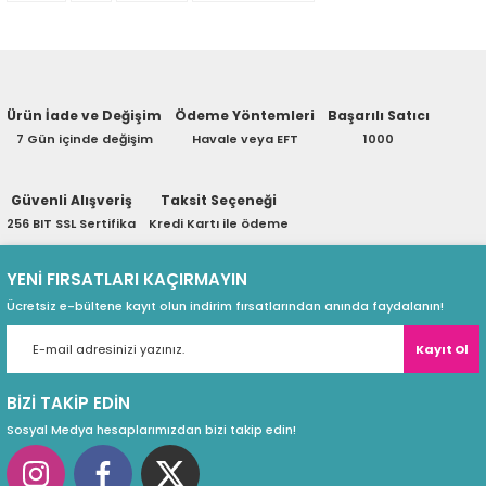
Ürün hakkında henüz soru sorulmamış.
- Tersinir
eri
- Tak-çalıştır özelliği
Soru Sor
- 164 mm uzunluk
Ürün İade ve Değişim
Ödeme Yöntemleri
Başarılı Satıcı
- MacBook’ta kullanım öncesi sürücüsünün bilgisayara
(PSU)
7 Gün içinde değişim
Havale veya EFT
1000
indirilerek yüklenmesi gerekir.
Güvenli Alışveriş
Taksit Seçeneği
256 BIT SSL Sertifika
Kredi Kartı ile ödeme
YENİ FIRSATLARI KAÇIRMAYIN
Ücretsiz e-bültene kayıt olun indirim fırsatlarından anında faydalanın!
Kayıt Ol
BİZİ TAKİP EDİN
Sosyal Medya hesaplarımızdan bizi takip edin!