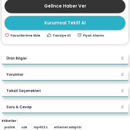
Gelince Haber Ver
ri
ları
Kurumsal Teklif Al
r
ri
Tavsiye Et
Fiyat Alarmı
ı
e Akseuarları
Ürün Bilgisi
e Ürünleri
PROLİNK USB MP402 C - ETHERNET ADAPTÖR
Yorumlar
ri
Taksit Seçenekleri
ikrofonlar
- Veri kablosu
Bu ürüne ilk yorumu siz yapın!
- 1000 Mbps GB Ethernet desteği
ri
Soru & Cevap
- Mac OS, Windows OS uyumlu
Yorum Yaz
Etiketler :
- Saf Bakır iletken
prolink
usb
mp402 c
ethernet adaptör