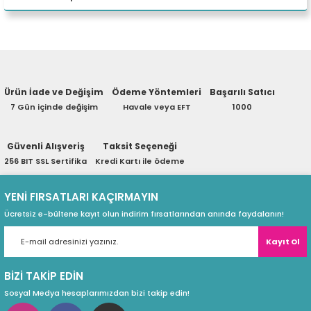
Model
MD-80KP
eri
Yorum Yaz
Renk
Siyah
Ürün hakkında henüz soru sorulmamış.
(PSU)
Aydınlatma
RGB
Ürün İade ve Değişim
Ödeme Yöntemleri
Başarılı Satıcı
Soru Sor
7 Gün içinde değişim
Havale veya EFT
1000
Bluetooth - USB - AUX - TWS -
Giriş Arayüzü
Mikrofon - REC - Hafıza Kartı
Güvenli Alışveriş
Taksit Seçeneği
256 BIT SSL Sertifika
Kredi Kartı ile ödeme
Kontrol Yöntemi
Kontrol Paneli + Uzaktan Kumanda
YENİ FIRSATLARI KAÇIRMAYIN
Ücretsiz e-bültene kayıt olun indirim fırsatlarından anında faydalanın!
RMS Gücü
40W
Kayıt Ol
Çalışma Süresi
1,5-3 Saat
BİZİ TAKİP EDİN
Sosyal Medya hesaplarımızdan bizi takip edin!
Güç Kaynağı
DC 9V/2A