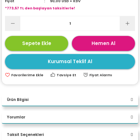
Fiyat
90,00 USD + KDV
ri
ları
*773,57 TL den başlayan taksitlerle!
r
ri
Sepete Ekle
Hemen Al
ı
e Akseuarları
Kurumsal Teklif Al
e Ürünleri
Tavsiye Et
Fiyat Alarmı
ri
ikrofonlar
Ürün Bilgisi
ri
.
Yorumlar
Taksit Seçenekleri