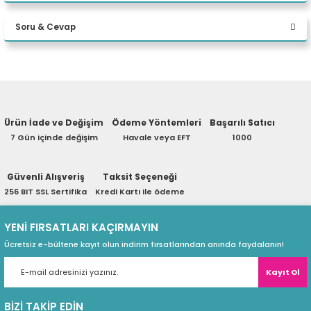
Bu ürüne ilk yorumu siz yapın!
eri
Soru & Cevap
Yorum Yaz
(PSU)
Ürün hakkında henüz soru sorulmamış.
Ürün İade ve Değişim
Ödeme Yöntemleri
Başarılı Satıcı
Soru Sor
7 Gün içinde değişim
Havale veya EFT
1000
Güvenli Alışveriş
Taksit Seçeneği
256 BIT SSL Sertifika
Kredi Kartı ile ödeme
YENİ FIRSATLARI KAÇIRMAYIN
Ücretsiz e-bültene kayıt olun indirim fırsatlarından anında faydalanın!
Kayıt Ol
BİZİ TAKİP EDİN