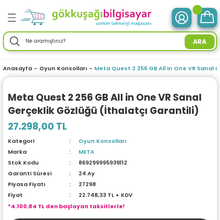
Geri Dön
Geri Dön
Geri Dön
Geri Dön
Geri Dön
Geri Dön
Geri Dön
Geri Dön
Geri Dön
Geri Dön
Geri Dön
Geri Dön
Geri Dön
ve Tabletler
 Birimleri
im Ürünleri
mleri
 Drone
r Enerji
ektroniği
Aksesuarları
rünler
ler
Aksesuar
ARA
otebook) Bilgisayarlar
leri
ksiyonlu
neleri
ç İstasyonları
ar
sesuarları
ri
ı
ü Bilgisayar
ım Üniteleri
Anasayfa
Oyun Konsolları
Meta Quest 2 256 GB All in One VR Sanal Ge
isayarlar
ksiyonlu
ar
ve Tablet Aksesuarları
l Ağ) Ürünleri
ör
ma
Meta Quest 2 256 GB All in One VR Sanal
Gerçeklik Gözlüğü (İthalatçı Garantili)
O) Bilgisayar
uğu
nksiyonlu
Yedek Parça
efonlar
ri
ksesuarları
enlik Yaz.
i
27.298,00 TL
emeleri
nksiyonlu
a
ma Makineleri
daptörler
eri
Kategori
Oyun Konsolları
Marka
META
esuarları
r
me & Depolama
Stok Kodu
869299995939112
Garanti Süresi
24 Ay
sesuarları
noloji
 Mikrofonlar
rünleri
Piyasa Fiyatı
27298
Fiyat
22.748,33 TL + KDV
*4.100,84 TL den başlayan taksitlerle!
a
 Makinesi
azları
maları