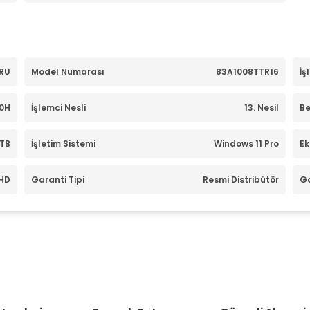
IRU
Model Numarası
83A1008TTR16
İş
0H
İşlemci Nesli
13. Nesil
Be
TB
İşletim Sistemi
Windows 11 Pro
Ek
HD
Garanti Tipi
Resmi Distribütör
Ga
Ürün hakkında henüz soru sorulmamış.
Bu ürüne ilk yorumu siz yapın!
Yorum Yaz
Soru Sor