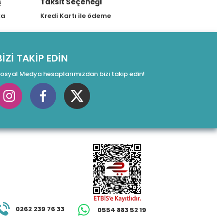
ş
Taksit Seçeneği
ka
Kredi Kartı ile ödeme
BİZİ TAKİP EDİN
osyal Medya hesaplarımızdan bizi takip edin!
0262 239 76 33
0554 883 52 19