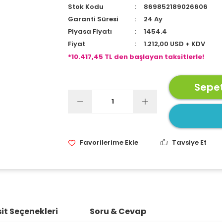
Stok Kodu
869852189026606
Garanti Süresi
24 Ay
Piyasa Fiyatı
1454.4
Fiyat
1.212,00 USD + KDV
*10.417,45 TL den başlayan taksitlerle!
Sepet
Tavsiye Et
it Seçenekleri
Soru & Cevap