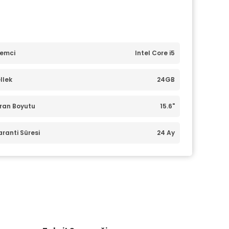
lemci
Intel Core i5
llek
24GB
ran Boyutu
15.6"
ranti Süresi
24 Ay