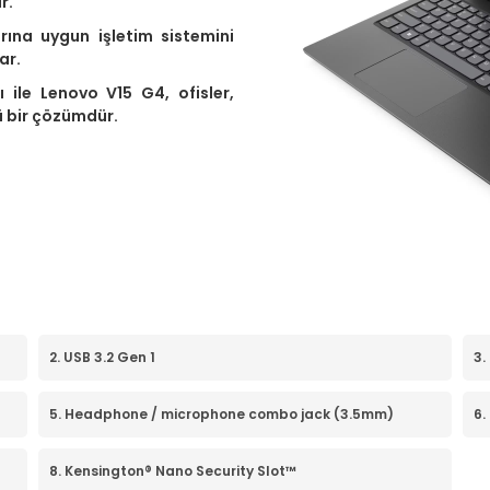
r.
arına uygun işletim sistemini
ar.
 ile Lenovo V15 G4, ofisler,
ü bir çözümdür.
2. USB 3.2 Gen 1
3.
5. Headphone / microphone combo jack (3.5mm)
6.
8. Kensington® Nano Security Slot™