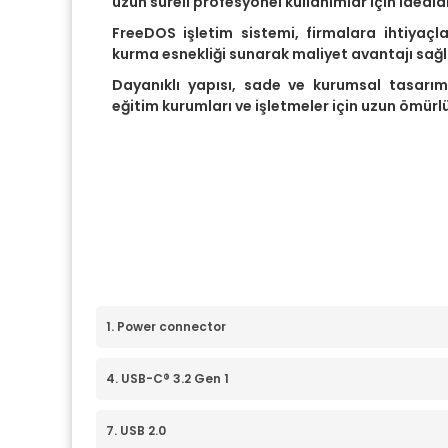
uzun süreli profesyonel kullanımlar için idealdi
FreeDOS işletim sistemi, firmalara ihtiyaçl
kurma esnekliği sunarak maliyet avantajı sağl
Dayanıklı yapısı, sade ve kurumsal tasarımı
eğitim kurumları ve işletmeler için uzun ömürl
1. Power connector
4. USB-C® 3.2 Gen 1
7. USB 2.0