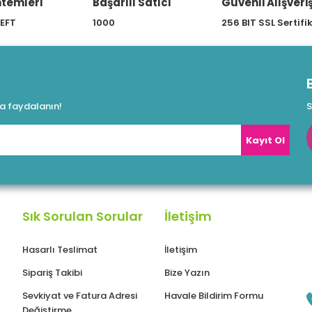
temleri
Başarılı Satıcı
Güvenli Alışveri
 EFT
1000
256 BIT SSL Sertifi
da faydalanın!
S
Kayıt Ol
Sık Sorulan Sorular
İletişim
Hasarlı Teslimat
İletişim
Sipariş Takibi
Bize Yazın
Sevkiyat ve Fatura Adresi
Havale Bildirim Formu
Değiştirme