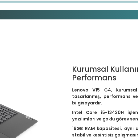
08TTR16 i5-13420H 24GB 2TB Windo
Kurumsal Kullanım
Performans
Lenovo V15 G4, kurumsal f
tasarlanmış, performans ve g
bilgisayardır.
Intel Core i5-13420H işle
yazılımları ve çoklu görev sen
16GB RAM kapasitesi, aynı 
stabil ve kesintisiz çalışması