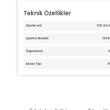
Teknik Özellikler
Model adı
V15 G4 
İşlemci Modeli
1342
Depolama
2
Ekran Tipi
F