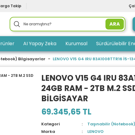
Kargo Takip
Çal
ARA
rünler
AI Yapay Zeka
Kurumsal
Sürdürülebilir Ene
otebook) Bilgisayarlar
LENOVO V15 G4 IRU 83A1008TTR16 İ5-1342
LENOVO V15 G4 IRU 83A
24GB RAM - 2TB M.2 SSD 
BİLGİSAYAR
69.345,65 TL
Kategori
Taşınabilir (Notebook)
Marka
LENOVO