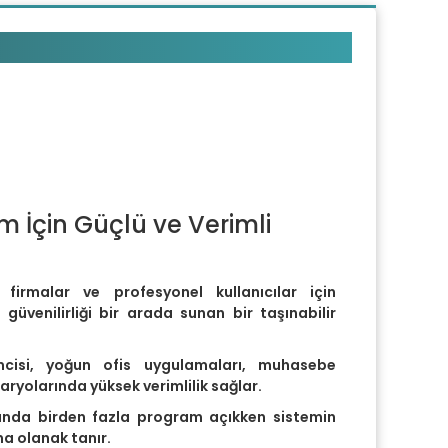
ws 11 Pro 15.6" Notebook
 İçin Güçlü ve Verimli
irmalar ve profesyonel kullanıcılar için
üvenilirliği bir arada sunan bir taşınabilir
mcisi, yoğun ofis uygulamaları, muhasebe
aryolarında yüksek verimlilik sağlar.
anda birden fazla program açıkken sistemin
na olanak tanır.