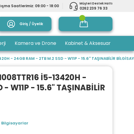
Müşteri Destek Hattı
ışma Saatlerimiz: 09:00 - 18:00
0262 239 76 33
Giriş / Üyelik
rji
Kamera ve Drone
Kabinet & Aksesuar
0H - 24GB RAM - 2TB M.2 SSD - W11P - 15.6'' TAŞINABİLİR BİLGİSA
1008TTR16 İ5-13420H -
- W11P - 15.6'' TAŞINABİLİR
 Bilgisayarlar