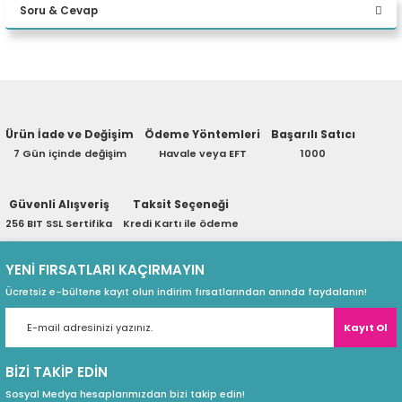
Soru & Cevap
eri
Yorum Yaz
Ürün hakkında henüz soru sorulmamış.
(PSU)
Ürün İade ve Değişim
Ödeme Yöntemleri
Başarılı Satıcı
Soru Sor
7 Gün içinde değişim
Havale veya EFT
1000
Güvenli Alışveriş
Taksit Seçeneği
256 BIT SSL Sertifika
Kredi Kartı ile ödeme
YENİ FIRSATLARI KAÇIRMAYIN
Ücretsiz e-bültene kayıt olun indirim fırsatlarından anında faydalanın!
Kayıt Ol
BİZİ TAKİP EDİN
Sosyal Medya hesaplarımızdan bizi takip edin!