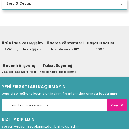
Soru & Cevap
eri
Yorum Yaz
Ürün hakkında henüz soru sorulmamış.
(PSU)
Ürün İade ve Değişim
Ödeme Yöntemleri
Başarılı Satıcı
Soru Sor
7 Gün içinde değişim
Havale veya EFT
1000
Güvenli Alışveriş
Taksit Seçeneği
256 BIT SSL Sertifika
Kredi Kartı ile ödeme
YENİ FIRSATLARI KAÇIRMAYIN
Ücretsiz e-bültene kayıt olun indirim fırsatlarından anında faydalanın!
Kayıt Ol
BİZİ TAKİP EDİN
Sosyal Medya hesaplarımızdan bizi takip edin!