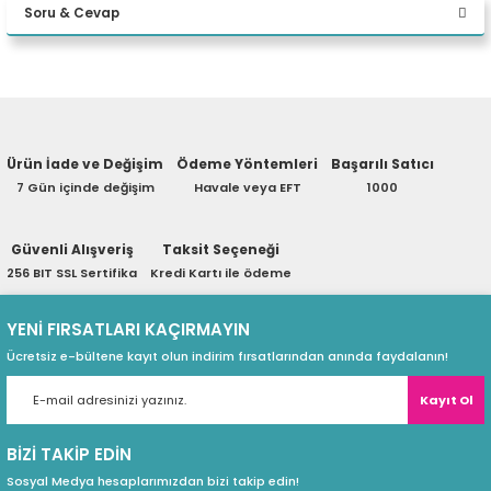
Soru & Cevap
eri
Yorum Yaz
Ürün hakkında henüz soru sorulmamış.
(PSU)
Ürün İade ve Değişim
Ödeme Yöntemleri
Başarılı Satıcı
Soru Sor
7 Gün içinde değişim
Havale veya EFT
1000
Güvenli Alışveriş
Taksit Seçeneği
256 BIT SSL Sertifika
Kredi Kartı ile ödeme
YENİ FIRSATLARI KAÇIRMAYIN
Ücretsiz e-bültene kayıt olun indirim fırsatlarından anında faydalanın!
Kayıt Ol
BİZİ TAKİP EDİN
Sosyal Medya hesaplarımızdan bizi takip edin!