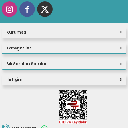
İki adet M.2 yuv
Depolama Yuvası
En fazla iki sür
Maksimum Depolama Desteği
Kurumsal
Hiçbiri
Optik
Kategoriler
Kart okuyucu yok
Kart Okuyucu
Yüksek Çözünürl
Ses Çipi
Sık Sorulan Sorular
Stereo hoparlör
Konuşmacılar
İletişim
2x, Dizi
Mikrofon
Gizlilik Perdesiy
Kamera
57Wh
Pil