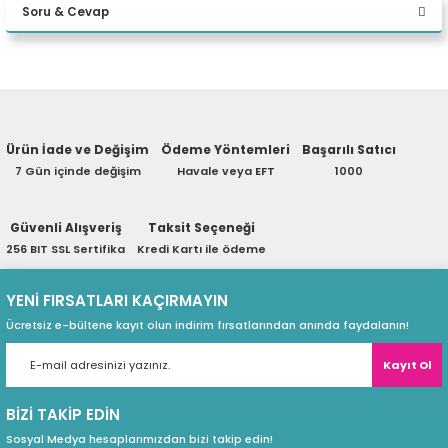
İşlemci
Soru & Cevap
eri
kadar, 24MB Intel
Yorum Yaz
Yapay Zeka Bilgisayar
Yapay Zeka Bilgi
Ürün hakkında henüz soru sorulmamış.
Kategorisi
(PSU)
Ürün İade ve Değişim
Ödeme Yöntemleri
Başarılı Satıcı
Entegre Intel® A
NPU
Soru Sor
7 Gün içinde değişim
Havale veya EFT
1000
Entegre Intel® Arc
Grafikler
Güvenli Alışveriş
Taksit Seçeneği
Intel® SoC Platf
Çipset
256 BIT SSL Sertifika
Kredi Kartı ile ödeme
64 GB SODIMM
Hafıza
YENİ FIRSATLARI KAÇIRMAYIN
Ücretsiz e-bültene kayıt olun indirim fırsatlarından anında faydalanın!
İki adet DDR5 SO
Bellek Yuvaları
Kayıt Ol
64 GB'a kadar 
Maksimum Bellek
BİZİ TAKİP EDİN
1 TB SSD M.2 2
Depolamak
Sosyal Medya hesaplarımızdan bizi takip edin!