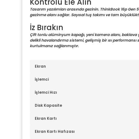
Kontrolü Ele Alın
Tasarım yazılımları arasında gezinin. ThinkBook 16p Gen 
gezinme alanı sağlar. Sayısal tuş takımı ve tam büyüklükte
İz Bırakın
Çift tonlu alüminyum kapağı, yeni kamera alanı, baklava ş
delikli havalandırma sistemi, gelişmiş bir ısı performansı
kurtulmanız sağlanmıştır.
Ekran
İşlemci
İşlemci Hızı
Disk Kapasite
Ekran Kartı
Ekran Kartı Hafızası