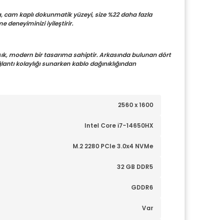
 cam kaplı dokunmatik yüzeyi, size %22 daha fazla 
deneyiminizi iyileştirir.
ık, modern bir tasarıma sahiptir. Arkasında bulunan dört 
lantı kolaylığı sunarken kablo dağınıklığından 
2560 x 1600
Intel Core i7-14650HX
M.2 2280 PCIe 3.0x4 NVMe
32 GB DDR5
GDDR6
Var