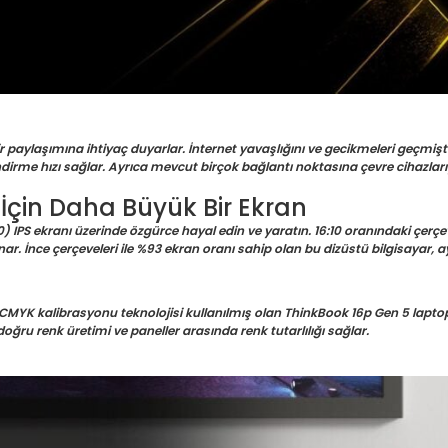
ikir paylaşımına ihtiyaç duyarlar. İnternet yavaşlığını ve gecikmeleri geçmiş
indirme hızı sağlar. Ayrıca mevcut birçok bağlantı noktasına çevre cihazlarıy
 İçin Daha Büyük Bir Ekran
) IPS ekranı üzerinde özgürce hayal edin ve yaratın. 16:10 oranındaki çerçe
r. İnce çerçeveleri ile %93 ekran oranı sahip olan bu dizüstü bilgisayar, ayr
 CMYK kalibrasyonu teknolojisi kullanılmış olan ThinkBook 16p Gen 5 laptop, e
ru renk üretimi ve paneller arasında renk tutarlılığı sağlar.