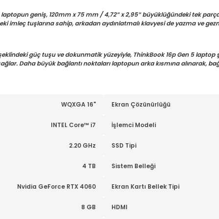
5 laptopun geniş, 120mm x 75 mm / 4,72” x 2,95” büyüklüğündeki tek parça,
ki imleç tuşlarına sahip, arkadan aydınlatmalı klavyesi de yazma ve gezme 
eklindeki güç tuşu ve dokunmatik yüzeyiyle, ThinkBook 16p Gen 5 laptop ş
 sağlar. Daha büyük bağlantı noktaları laptopun arka kısmına alınarak, bağ
WQXGA 16"
Ekran Çözünürlüğü
INTEL Core™ i7
İşlemci Modeli
2.20 GHz
SSD Tipi
4 TB
Sistem Belleği
Nvidia GeForce RTX 4060
Ekran Kartı Bellek Tipi
8 GB
HDMI