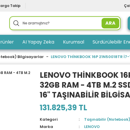
Kargo Takip
Çal
ARA
rünler
AI Yapay Zeka
Kurumsal
Sürdürülebilir Ene
otebook) Bilgisayarlar
LENOVO THİNKBOOK 16P 21N50018TR İ7-14
LENOVO THİNKBOOK 16P
32GB RAM - 4TB M.2 SS
16'' TAŞINABİLİR BİLGİ
131.825,39 TL
Kategori
Taşınabilir (Notebook)
Marka
LENOVO