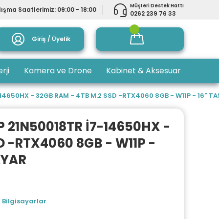
Müşteri Destek Hattı
ışma Saatlerimiz: 09:00 - 18:00
0262 239 76 33
Giriş / Üyelik
rji
Kamera ve Drone
Kabinet & Aksesuar
650HX - 32GB RAM - 4TB M.2 SSD -RTX4060 8GB - W11P - 16'' TAŞ
 21N50018TR İ7-14650HX -
D -RTX4060 8GB - W11P -
SAYAR
 Bilgisayarlar