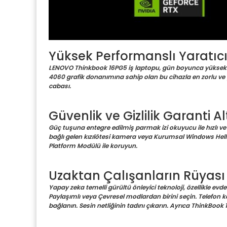
Yüksek Performanslı Yaratıcı
LENOVO Thinkbook 16PG5 iş laptopu, gün boyunca yüksek en
4060 grafik donanımına sahip olan bu cihazla en zorlu ve ya
cabası.
Güvenlik ve Gizlilik Garanti A
Güç tuşuna entegre edilmiş parmak izi okuyucu ile hızlı ve
bağlı gelen kızılötesi kamera veya Kurumsal Windows Hello 
Platform Modülü ile koruyun.
Uzaktan Çalışanların Rüyası
Yapay zeka temelli gürültü önleyici teknoloji, özellikle evd
Paylaşımlı veya Çevresel modlardan birini seçin. Telefon ko
bağlanın. Sesin netliğinin tadını çıkarın. Ayrıca ThinkBook 