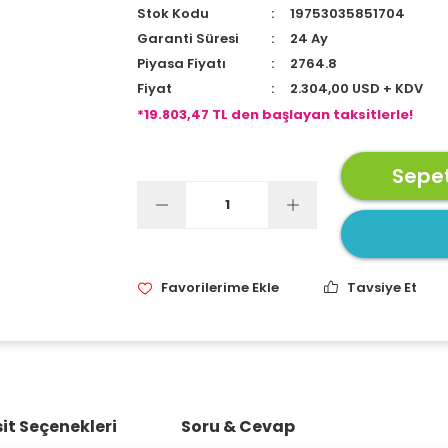
Stok Kodu
19753035851704
Garanti Süresi
24 Ay
Piyasa Fiyatı
2764.8
Fiyat
2.304,00 USD + KDV
*19.803,47 TL den başlayan taksitlerle!
Sepet
Tavsiye Et
it Seçenekleri
Soru & Cevap