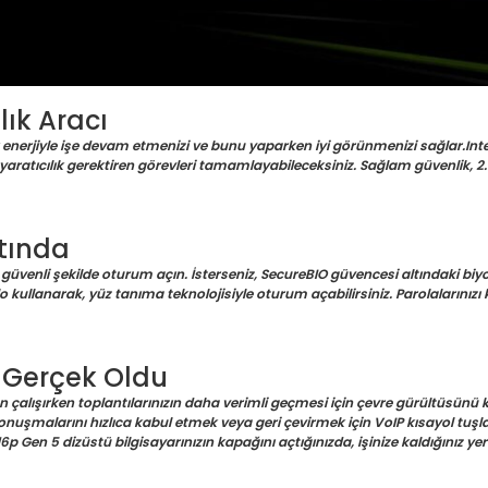
lık Aracı
erjiyle işe devam etmenizi ve bunu yaparken iyi görünmenizi sağlar.Inte
ratıcılık gerektiren görevleri tamamlayabileceksiniz. Sağlam güvenlik, 2.5K
ltında
 güvenli şekilde oturum açın. İsterseniz, SecureBIO güvencesi altındaki bi
kullanarak, yüz tanıma teknolojisiyle oturum açabilirsiniz. Parolalarınızı 
 Gerçek Oldu
en çalışırken toplantılarınızın daha verimli geçmesi için çevre gürültüsünü k
nuşmalarını hızlıca kabul etmek veya geri çevirmek için VoIP kısayol tuşlar
16p Gen 5 dizüstü bilgisayarınızın kapağını açtığınızda, işinize kaldığınız y