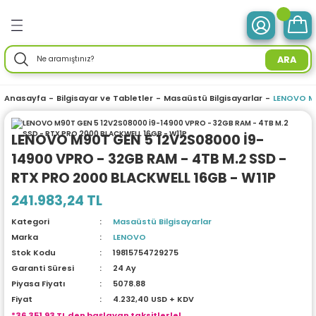
Geri Dön
Geri Dön
Geri Dön
Geri Dön
Geri Dön
Geri Dön
Geri Dön
Geri Dön
Geri Dön
Geri Dön
Geri Dön
Geri Dön
Geri Dön
ve Tabletler
 Birimleri
im Ürünleri
mleri
 Drone
r Enerji
ektroniği
Aksesuarları
rünler
ler
Aksesuar
ARA
otebook) Bilgisayarlar
leri
ksiyonlu
neleri
ç İstasyonları
ar
sesuarları
ri
ı
ü Bilgisayar
ım Üniteleri
Anasayfa
Bilgisayar ve Tabletler
Masaüstü Bilgisayarlar
LENOVO M9
isayarlar
ksiyonlu
ar
ve Tablet Aksesuarları
l Ağ) Ürünleri
ör
ma
LENOVO M90T GEN 5 12V2S08000 İ9-
14900 VPRO - 32GB RAM - 4TB M.2 SSD -
O) Bilgisayar
uğu
nksiyonlu
Yedek Parça
efonlar
ri
ksesuarları
enlik Yaz.
i
RTX PRO 2000 BLACKWELL 16GB - W11P
emeleri
nksiyonlu
a
ma Makineleri
daptörler
eri
241.983,24 TL
Kategori
Masaüstü Bilgisayarlar
esuarları
r
me & Depolama
Marka
LENOVO
Stok Kodu
19815754729275
sesuarları
noloji
 Mikrofonlar
rünleri
Garanti Süresi
24 Ay
Piyasa Fiyatı
5078.88
a
 Makinesi
azları
maları
Fiyat
4.232,40 USD + KDV
*36.351,93 TL den başlayan taksitlerle!