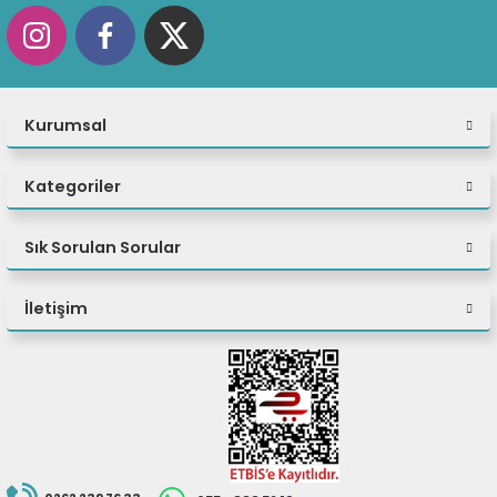
fidye yazılımı, cryptojacking ve daha fazlasını önlemeye yardımcı olur.
Kurumsal
Kategoriler
Sık Sorulan Sorular
İletişim
Optimum İşlem Gücü
Hiçbir görev, ThinkStation M90T Gen 5 (Intel) tower'ın iş hızına ayak
uydurmasını engelleyecek kadar karmaşık değildir. İsteğe bağlı gelişmiş
Intel vPro® Enterprise teknolojisi ve Intel® Core™ işlemcilerle donatılan bu
masaüstü bilgisayar, olağanüstü performans sağlar. En son yapay zeka
hızlandırmalı işlevlerle her dijital görevi yükseltin ve genel performansı
artırın.