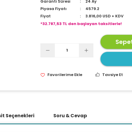
Garanti Süresi
24 Ay
Piyasa Fiyatı
4579.2
Fiyat
3.816,00 USD + KDV
*32.787,53 TL den başlayan taksitlerle!
Sepet
Tavsiye Et
it Seçenekleri
Soru & Cevap