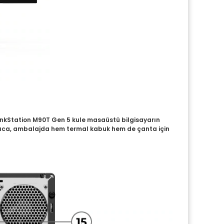
ThinkStation M90T Gen 5 kule masaüstü bilgisayarın
 Ayrıca, ambalajda hem termal kabuk hem de çanta için