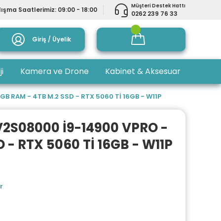
Müşteri Destek Hattı
ışma Saatlerimiz: 09:00 - 18:00
0262 239 76 33
Giriş / Üyelik
ji
Kamera ve Drone
Kabinet & Aksesuar
B RAM - 4TB M.2 SSD - RTX 5060 Tİ 16GB - W11P
V2S08000 İ9-14900 VPRO -
 - RTX 5060 Tİ 16GB - W11P
r