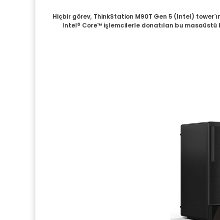
Hiçbir görev, ThinkStation M90T Gen 5 (Intel) tower'ın
Intel® Core™ işlemcilerle donatılan bu masaüstü bi