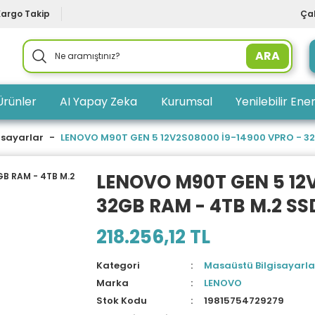
Kargo Takip
Çal
ARA
Ürünler
AI Yapay Zeka
Kurumsal
Yenilebilir Ener
isayarlar
LENOVO M90T GEN 5 12V2S08000 İ9-14900 VPRO - 32G
LENOVO M90T GEN 5 12
32GB RAM - 4TB M.2 SSD
218.256,12 TL
Kategori
Masaüstü Bilgisayarla
Marka
LENOVO
Stok Kodu
19815754729279