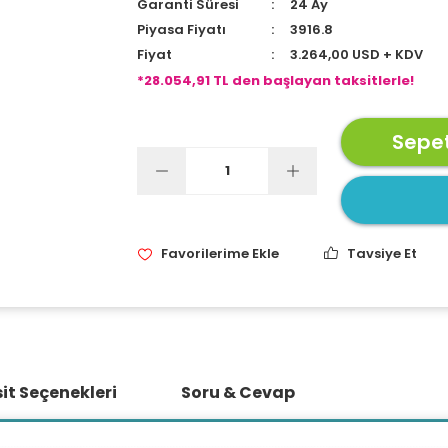
Garanti Süresi
24 Ay
Piyasa Fiyatı
3916.8
Fiyat
3.264,00 USD + KDV
*28.054,91 TL den başlayan taksitlerle!
Sepet
Tavsiye Et
it Seçenekleri
Soru & Cevap