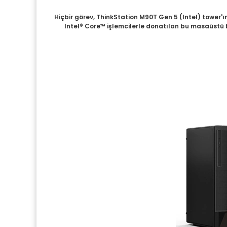
Hiçbir görev, ThinkStation M90T Gen 5 (Intel) tower'ın
Intel® Core™ işlemcilerle donatılan bu masaüstü bi