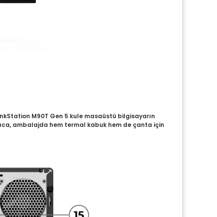
ThinkStation M90T Gen 5 kule masaüstü bilgisayarın
 Ayrıca, ambalajda hem termal kabuk hem de çanta için