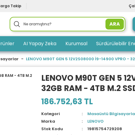
Kargo Takip
Çal
ARA
rünler
AI Yapay Zeka
Kurumsal
Sürdürülebilir Ene
isayarlar
LENOVO M90T GEN 5 12V2S08000 İ9-14900 VPRO - 32G
LENOVO M90T GEN 5 12
32GB RAM - 4TB M.2 SSD
186.752,63 TL
Kategori
Masaüstü Bilgisayarla
Marka
LENOVO
Stok Kodu
19815754729208