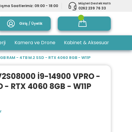
Müşteri Destek Hattı
ışma Saatlerimiz: 09:00 - 18:00
0262 239 76 33
Giriş / Üyelik
rji
Kamera ve Drone
Kabinet & Aksesuar
B RAM - 4TB M.2 SSD - RTX 4060 8GB - W11P
V2S08000 İ9-14900 VPRO -
 - RTX 4060 8GB - W11P
r