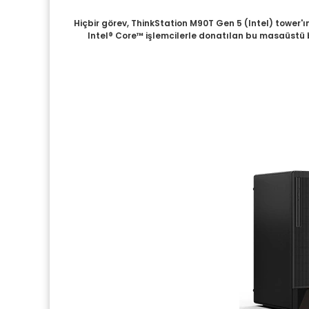
Hiçbir görev, ThinkStation M90T Gen 5 (Intel) tower'ın
Intel® Core™ işlemcilerle donatılan bu masaüstü bi