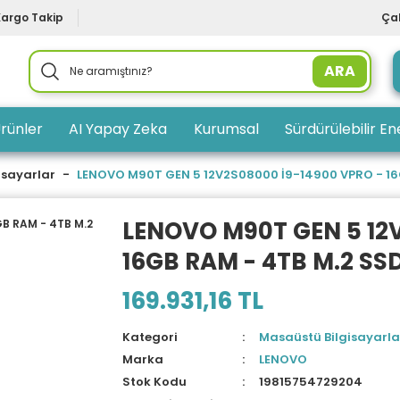
Kargo Takip
Çal
ARA
rünler
AI Yapay Zeka
Kurumsal
Sürdürülebilir Ene
isayarlar
LENOVO M90T GEN 5 12V2S08000 İ9-14900 VPRO - 16G
LENOVO M90T GEN 5 12
16GB RAM - 4TB M.2 SSD
169.931,16 TL
Kategori
Masaüstü Bilgisayarla
Marka
LENOVO
Stok Kodu
19815754729204