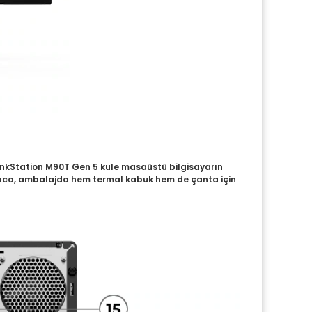
ThinkStation M90T Gen 5 kule masaüstü bilgisayarın
 Ayrıca, ambalajda hem termal kabuk hem de çanta için