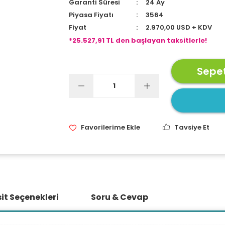
Garanti Süresi
24 Ay
Piyasa Fiyatı
3564
Fiyat
2.970,00 USD + KDV
*25.527,91 TL den başlayan taksitlerle!
Sepet
Tavsiye Et
it Seçenekleri
Soru & Cevap