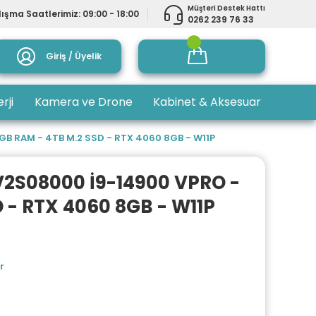
Müşteri Destek Hattı
ışma Saatlerimiz: 09:00 - 18:00
0262 239 76 33
Giriş / Üyelik
rji
Kamera ve Drone
Kabinet & Aksesuar
B RAM - 4TB M.2 SSD - RTX 4060 8GB - W11P
V2S08000 İ9-14900 VPRO -
 - RTX 4060 8GB - W11P
r