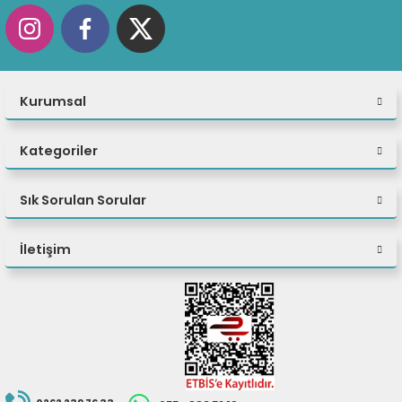
fidye yazılımı, cryptojacking ve daha fazlasını önlemeye yardımcı olur.
Kurumsal
Kategoriler
Sık Sorulan Sorular
İletişim
Optimum İşlem Gücü
Hiçbir görev, ThinkStation M90T Gen 5 (Intel) tower'ın iş hızına ayak
uydurmasını engelleyecek kadar karmaşık değildir. İsteğe bağlı gelişmiş
Intel vPro® Enterprise teknolojisi ve Intel® Core™ işlemcilerle donatılan bu
masaüstü bilgisayar, olağanüstü performans sağlar. En son yapay zeka
hızlandırmalı işlevlerle her dijital görevi yükseltin ve genel performansı
artırın.