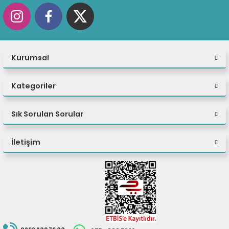
fidye yazılımı, cryptojacking ve daha fazlasını önlemeye yardımcı olur.
Kurumsal
Kategoriler
Sık Sorulan Sorular
İletişim
Optimum İşlem Gücü
Hiçbir görev, ThinkStation M90T Gen 5 (Intel) tower'ın iş hızına ayak
uydurmasını engelleyecek kadar karmaşık değildir. İsteğe bağlı gelişmiş
Intel vPro® Enterprise teknolojisi ve Intel® Core™ işlemcilerle donatılan bu
masaüstü bilgisayar, olağanüstü performans sağlar. En son yapay zeka
hızlandırmalı işlevlerle her dijital görevi yükseltin ve genel performansı
artırın.