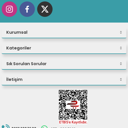
fidye yazılımı, cryptojacking ve daha fazlasını önlemeye yardımcı olur.
Kurumsal
Kategoriler
Sık Sorulan Sorular
İletişim
Optimum İşlem Gücü
Hiçbir görev, ThinkStation M90T Gen 5 (Intel) tower'ın iş hızına ayak
uydurmasını engelleyecek kadar karmaşık değildir. İsteğe bağlı gelişmiş
Intel vPro® Enterprise teknolojisi ve Intel® Core™ işlemcilerle donatılan bu
masaüstü bilgisayar, olağanüstü performans sağlar. En son yapay zeka
hızlandırmalı işlevlerle her dijital görevi yükseltin ve genel performansı
artırın.