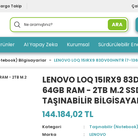
Kargo Takip
Çal
ARA
rünler
AI Yapay Zeka
Kurumsal
Sürdürülebilir Ene
otebook) Bilgisayarlar
LENOVO LOQ 15IRX9 83DV00HNTR İ7-13650
LENOVO LOQ 15IRX9 83
64GB RAM - 2TB M.2 SSD 
TAŞINABİLİR BİLGİSAYA
144.184,02 TL
Kategori
Taşınabilir (Notebook)
Marka
LENOVO