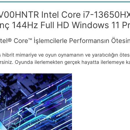
V00HNTR Intel Core i7-13650H
nç 144Hz Full HD Windows 11 P
l® Core™ İşlemcilerle Performansın Ötesin
iş hibrit mimariye ve oyun oynamanın ve yaratıcılığın öte
lirsiniz. Oyunda ilerlemekten gerçek hayatta ilerlemeye kad