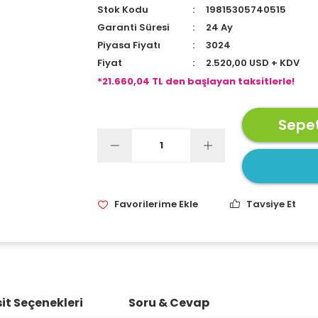
Stok Kodu
19815305740515
Garanti Süresi
24 Ay
Piyasa Fiyatı
3024
Fiyat
2.520,00 USD + KDV
*21.660,04 TL den başlayan taksitlerle!
Sepet
Tavsiye Et
it Seçenekleri
Soru & Cevap