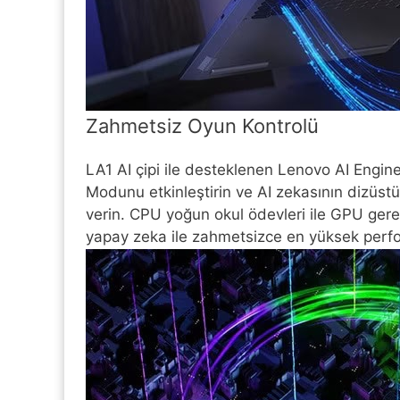
Zahmetsiz Oyun Kontrolü
LA1 AI çipi ile desteklenen Lenovo AI Engin
Modunu etkinleştirin ve AI zekasının dizüstü
verin. CPU yoğun okul ödevleri ile GPU ger
yapay zeka ile zahmetsizce en yüksek perfor