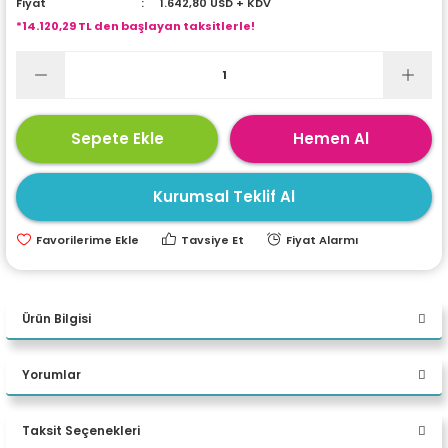
Fiyat
1.642,80 USD + KDV
ri
ları
*14.120,29 TL den başlayan taksitlerle!
r
ri
Sepete Ekle
Hemen Al
ı
e Akseuarları
Kurumsal Teklif Al
e Ürünleri
Tavsiye Et
Fiyat Alarmı
ri
ikrofonlar
Ürün Bilgisi
ri
Lenovo LOQ 15IRX9
Yorumlar
83DV00HNTR Intel Core i7-
Taksit Seçenekleri