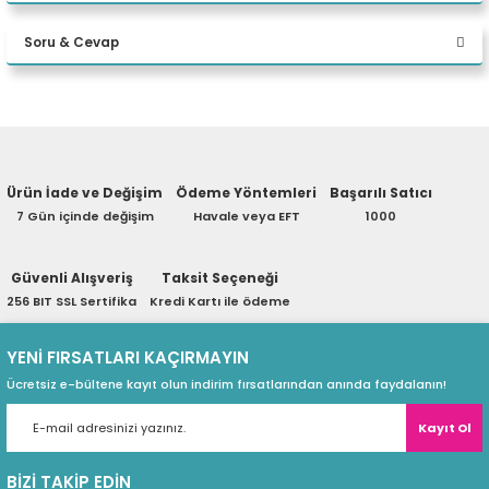
13650HX 16GB DDR5 512GB
Bu ürüne ilk yorumu siz yapın!
eri
M.2 SSD RTX4060 8GB 15.6
Soru & Cevap
inç 144Hz Full HD Windows
Yorum Yaz
11 Pro Gaming Laptop
(PSU)
Ürün hakkında henüz soru sorulmamış.
Ödün Vermeden Oyun Oynayın. Intel®
Ürün İade ve Değişim
Ödeme Yöntemleri
Başarılı Satıcı
Soru Sor
Core™ İşlemcilerle Performansın
7 Gün içinde değişim
Havale veya EFT
1000
Ötesine Geçin.
Güvenli Alışveriş
Taksit Seçeneği
256 BIT SSL Sertifika
Kredi Kartı ile ödeme
Intel® Core™ işlemciler, yeni optimize edilmiş hibrit
mimariye ve oyun oynamanın ve yaratıcılığın
YENİ FIRSATLARI KAÇIRMAYIN
ötesine geçmenizi sağlayan endüstri lideri
Ücretsiz e-bültene kayıt olun indirim fırsatlarından anında faydalanın!
teknolojiye sahiptir. Intel ile her şeyi yapabilirsiniz.
Oyunda ilerlemekten gerçek hayatta ilerlemeye
Kayıt Ol
kadar, Intel sizi en iyi haliniz olmanız için
güçlendirir.
BİZİ TAKİP EDİN