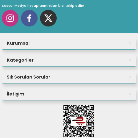
Sosyal Medya hesaplarımızdan bizi takip edin!
Kurumsal
Kategoriler
Sık Sorulan Sorular
İletişim
Hızlı Ötesi
NVIDIA® GeForce RTX™ 40 Serisi Dizüstü Bilgisayar
GPU’ları, oyuncular ve içerik oluşturucular için
dünyanın en hızlı dizüstü bilgisayarlarına güç verir.
Yapay zeka çağı için tasarlanan bu GPU’lar, yapay