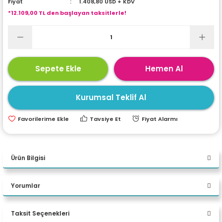
Fiyat
1.408,80 USD + KDV
ri
ları
*12.109,00 TL den başlayan taksitlerle!
r
ri
Sepete Ekle
Hemen Al
ı
e Akseuarları
Kurumsal Teklif Al
e Ürünleri
Tavsiye Et
Fiyat Alarmı
ri
ikrofonlar
Ürün Bilgisi
ri
Yorumlar
PERFORMANS
Taksit Seçenekleri