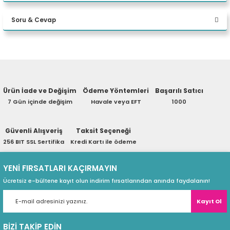
Bu ürüne ilk yorumu siz yapın!
Intel® Core i5-1260
eri
İşlemci
Soru & Cevap
Intel Akıllı Önbelle
Yorum Yaz
Yapay Zeka Bilgisayar
Yapay Zeka Destekli
(PSU)
Ürün hakkında henüz soru sorulmamış.
Kategorisi
vg viewBox="0 0 1
Ürün İade ve Değişim
Ödeme Yöntemleri
Başarılı Satıcı
NVIDIA® GeForce 
Grafikler
Soru Sor
7 Gün içinde değişim
Havale veya EFT
1000
Intel® HM670 Yong
Çipset
Güvenli Alışveriş
Taksit Seçeneği
32 GB SODIMM D
Hafıza
256 BIT SSL Sertifika
Kredi Kartı ile ödeme
İki adet DDR5 SODI
Bellek Yuvaları
YENİ FIRSATLARI KAÇIRMAYIN
Ücretsiz e-bültene kayıt olun indirim fırsatlarından anında faydalanın!
64 GB'a kadar DDR
Maksimum Bellek
Kayıt Ol
512 GB SSD M.2 2
Depolamak
BİZİ TAKİP EDİN