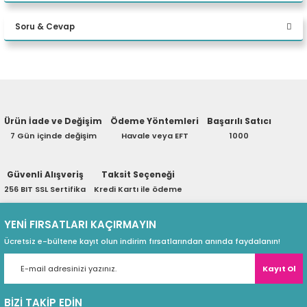
Bu ürüne ilk yorumu siz yapın!
Intel® Core i5-1260
eri
İşlemci
Soru & Cevap
Intel Akıllı Önbelle
Yorum Yaz
Yapay Zeka Bilgisayar
Yapay Zeka Destekli
(PSU)
Ürün hakkında henüz soru sorulmamış.
Kategorisi
vg viewBox="0 0 1
Ürün İade ve Değişim
Ödeme Yöntemleri
Başarılı Satıcı
NVIDIA® GeForce 
Grafikler
Soru Sor
7 Gün içinde değişim
Havale veya EFT
1000
Intel® HM670 Yong
Çipset
Güvenli Alışveriş
Taksit Seçeneği
32 GB SODIMM D
Hafıza
256 BIT SSL Sertifika
Kredi Kartı ile ödeme
İki adet DDR5 SODI
Bellek Yuvaları
YENİ FIRSATLARI KAÇIRMAYIN
Ücretsiz e-bültene kayıt olun indirim fırsatlarından anında faydalanın!
64 GB'a kadar DDR
Maksimum Bellek
Kayıt Ol
4 TB SSD M.2 224
Depolamak
BİZİ TAKİP EDİN