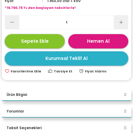
Fiyat
1.950,00 USD + KDV
ri
ları
*16.760,75 TL den başlayan taksitlerle!
r
ri
Sepete Ekle
Hemen Al
ı
e Akseuarları
Kurumsal Teklif Al
e Ürünleri
Tavsiye Et
Fiyat Alarmı
ri
ikrofonlar
Ürün Bilgisi
ri
Yorumlar
PERFORMANS
Taksit Seçenekleri